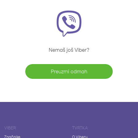
Nemaš još Viber?
Preuzmi odmah
VIBER
TVRTKA
Značajke
O Viberu