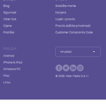
Blog
Središte marke
Sigurnost
Karijera
Viber Out
Uvjeti i pravila
Cijene
Pravila zaštite privatnosti
Podrška
Customer Complaints Code
PREUZMI
Hrvatski
Android
iPhone & iPad
Windows PC
Mac
©
2026
Viber Media S.à r.l.
Linux