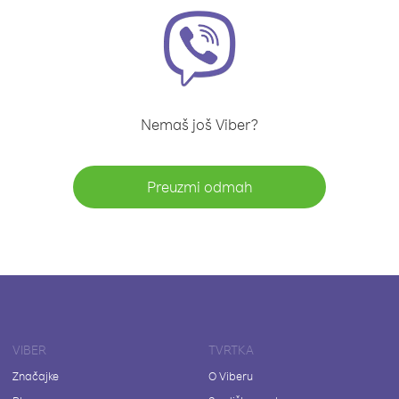
Nemaš još Viber?
Preuzmi odmah
VIBER
TVRTKA
Značajke
O Viberu