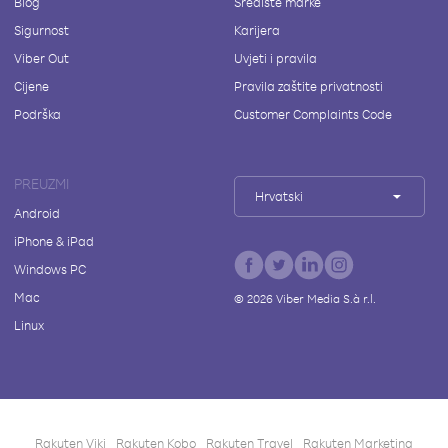
Blog
Središte marke
Sigurnost
Karijera
Viber Out
Uvjeti i pravila
Cijene
Pravila zaštite privatnosti
Podrška
Customer Complaints Code
PREUZMI
Hrvatski
Android
iPhone & iPad
Windows PC
Mac
©
2026
Viber Media S.à r.l.
Linux
Rakuten Viki
Rakuten Kobo
Rakuten Travel
Rakuten Marketing