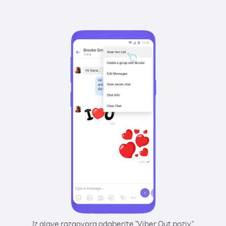
Iz glave razgovora odaberite "Viber Out poziv"