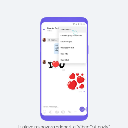
Iz glave razgovora odaberite "Viber Out poziv"