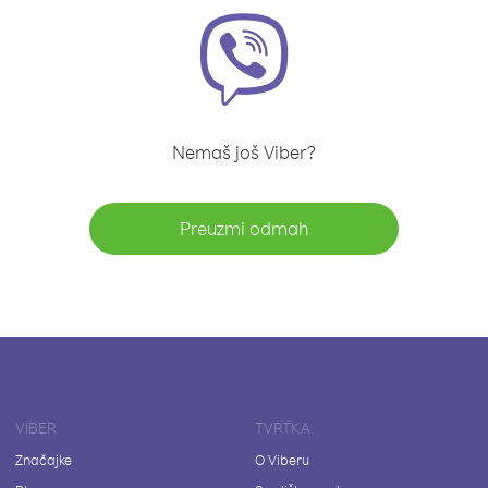
Nemaš još Viber?
Preuzmi odmah
VIBER
TVRTKA
Značajke
O Viberu