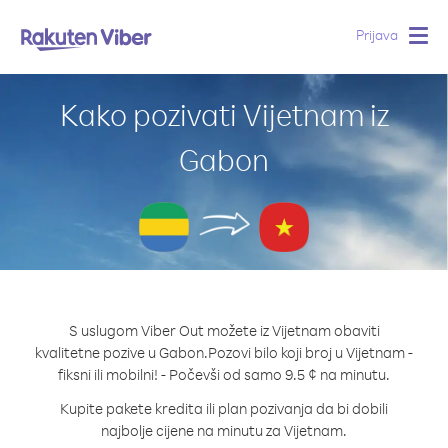
Prijava
Togg
navig
Kako pozivati Vijetnam iz
Gabon
S uslugom Viber Out možete iz Vijetnam obaviti
kvalitetne pozive u Gabon.
Pozovi bilo koji broj u Vijetnam -
fiksni ili mobilni! - Počevši od samo 9.5 ¢ na minutu.
Kupite pakete kredita ili plan pozivanja da bi dobili
najbolje cijene na minutu za Vijetnam.