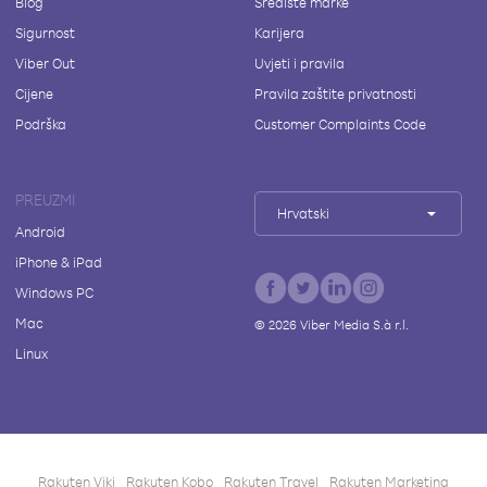
Blog
Središte marke
Sigurnost
Karijera
Viber Out
Uvjeti i pravila
Cijene
Pravila zaštite privatnosti
Podrška
Customer Complaints Code
PREUZMI
Hrvatski
Android
iPhone & iPad
Windows PC
Mac
©
2026
Viber Media S.à r.l.
Linux
Rakuten Viki
Rakuten Kobo
Rakuten Travel
Rakuten Marketing