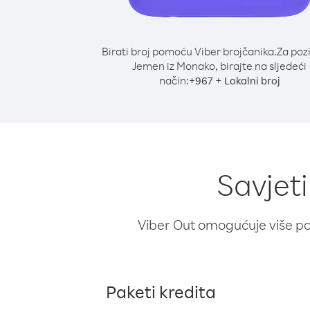
Birati broj pomoću Viber brojčanika.
Za poz
Jemen iz Monako, birajte na sljedeći
način:
+
+
967
Lokalni broj
Savjet
Viber Out omogućuje više poz
Paketi kredita