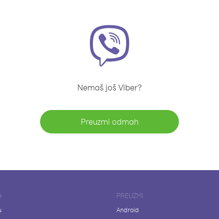
Nemaš još Viber?
Preuzmi odmah
A
PREUZMI
u
Android