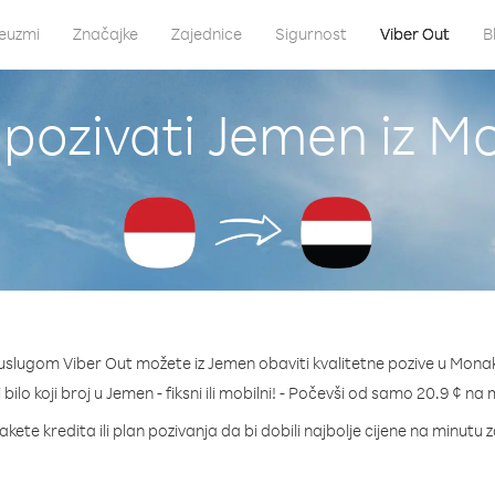
euzmi
Značajke
Zajednice
Sigurnost
Viber Out
B
pozivati Jemen iz 
uslugom Viber Out možete iz Jemen obaviti kvalitetne pozive u Mona
 bilo koji broj u Jemen - fiksni ili mobilni! - Počevši od samo 20.9 ¢ na 
akete kredita ili plan pozivanja da bi dobili najbolje cijene na minutu 