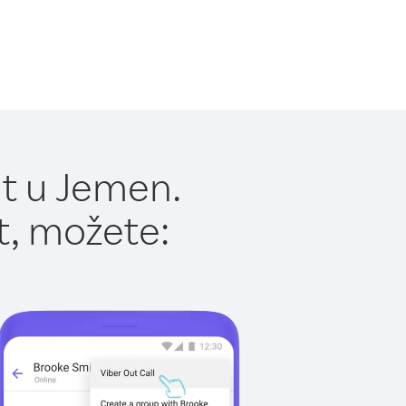
t u Jemen.
t, možete: