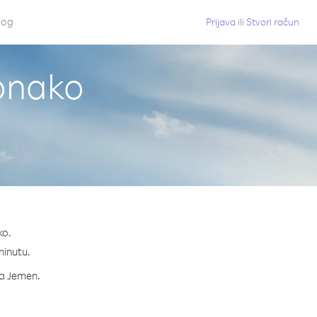
log
Prijava
ili
Stvori račun
Monako
ko.
minutu.
za Jemen.