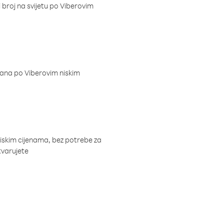
i broj na svijetu po Viberovim
dana po Viberovim niskim
niskim cijenama, bez potrebe za
tvarujete