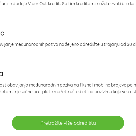
ačun se dodaje Viber Out kredit. Sa tim kreditom možete zvati bilo koj
ja
ljanje međunarodnih poziva na željeno odredište u trajanju od 30 
a
nost obavljanja međunarodnih poziva na fiksne i mobilne brojeve po 
paketom mjesečne pretplate možete uštedjeti na pozivima koje već os
Pretražite više odredišta