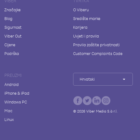
VIBER
TVRTKA
Značajke
O Viberu
Blog
Središte marke
Sigurnost
Karijera
Viber Out
Uvjeti i pravila
Cijene
Pravila zaštite privatnosti
Podrška
Customer Complaints Code
PREUZMI
Hrvatski
Android
iPhone & iPad
Windows PC
Mac
©
2026
Viber Media S.à r.l.
Linux