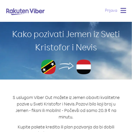
Prijava
Togg
navig
Kako pozivati Jemen iz Sveti
Kristofor i Nevis
S uslugom Viber Out možete iz Jemen obaviti kvalitetne
pozive u Sveti Kristofor i Nevis.
Pozovi bilo koji broj u
Jemen - fiksni ili mobilni! - Počevši od samo 20.9 ¢ na
minutu.
Kupite pakete kredita ili plan pozivanja da bi dobili