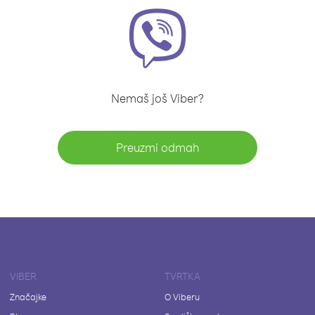
Nemaš još Viber?
Preuzmi odmah
VIBER
TVRTKA
Značajke
O Viberu