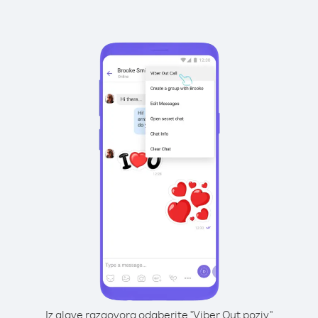
Iz glave razgovora odaberite "Viber Out poziv"