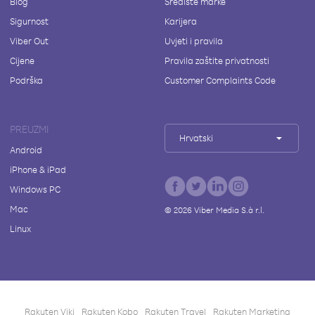
Blog
Središte marke
Sigurnost
Karijera
Viber Out
Uvjeti i pravila
Cijene
Pravila zaštite privatnosti
Podrška
Customer Complaints Code
PREUZMI
Hrvatski
Android
iPhone & iPad
Windows PC
Mac
©
2026
Viber Media S.à r.l.
Linux
Rakuten Viki
Rakuten Kobo
Rakuten Travel
Rakuten Marketing