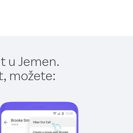
t u Jemen.
t, možete: