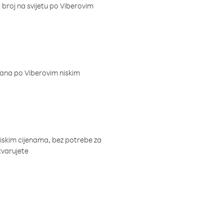
i broj na svijetu po Viberovim
dana po Viberovim niskim
niskim cijenama, bez potrebe za
tvarujete