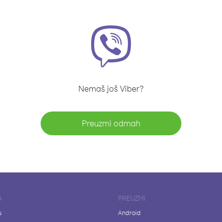
Nemaš još Viber?
Preuzmi odmah
A
PREUZMI
u
Android