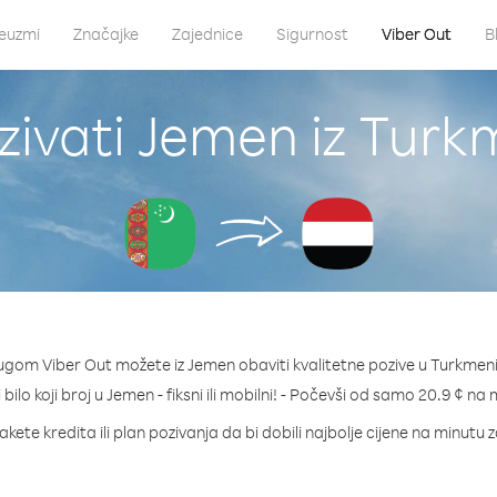
euzmi
Značajke
Zajednice
Sigurnost
Viber Out
B
zivati Jemen iz Turk
ugom Viber Out možete iz Jemen obaviti kvalitetne pozive u Turkmen
 bilo koji broj u Jemen - fiksni ili mobilni! - Počevši od samo 20.9 ¢ na 
akete kredita ili plan pozivanja da bi dobili najbolje cijene na minutu 