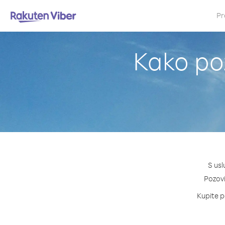
Pr
Kako po
S usl
Pozovi
Kupite p