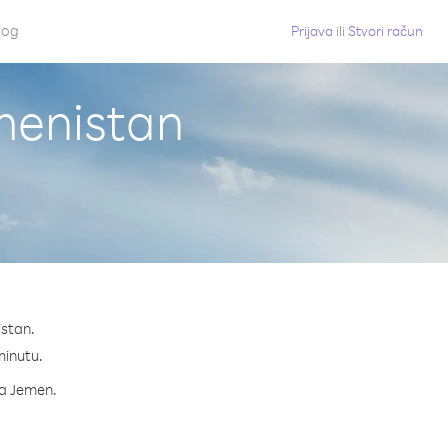
log
Prijava
ili
Stvori račun
menistan
istan.
minutu.
za Jemen.