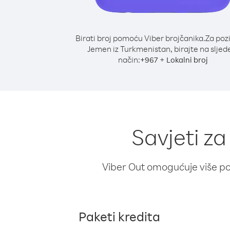
Birati broj pomoću Viber brojčanika.
Za poz
Jemen iz Turkmenistan, birajte na sljed
način:
+
+
967
Lokalni broj
Savjeti z
Viber Out omogućuje više poz
Paketi kredita