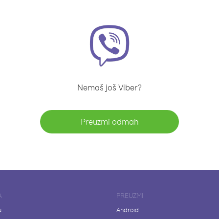
Nemaš još Viber?
Preuzmi odmah
A
PREUZMI
u
Android