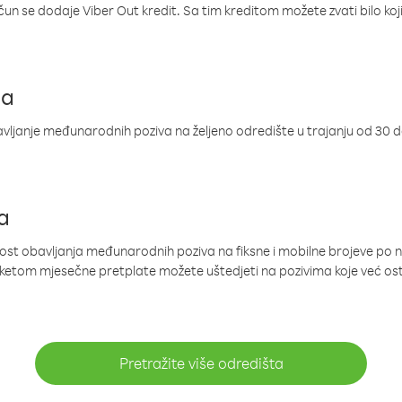
ačun se dodaje Viber Out kredit. Sa tim kreditom možete zvati bilo koj
ja
ljanje međunarodnih poziva na željeno odredište u trajanju od 30 
a
nost obavljanja međunarodnih poziva na fiksne i mobilne brojeve po 
paketom mjesečne pretplate možete uštedjeti na pozivima koje već os
Pretražite više odredišta