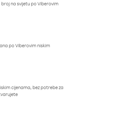
i broj na svijetu po Viberovim
dana po Viberovim niskim
niskim cijenama, bez potrebe za
tvarujete