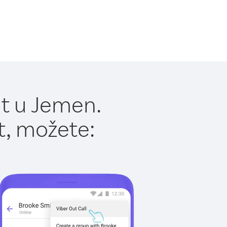
t u Jemen.
t, možete: