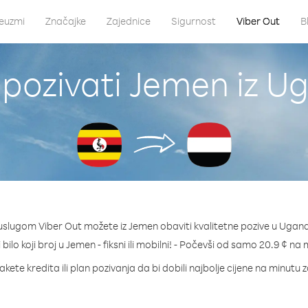
euzmi
Značajke
Zajednice
Sigurnost
Viber Out
B
pozivati Jemen iz 
uslugom Viber Out možete iz Jemen obaviti kvalitetne pozive u Ugan
 bilo koji broj u Jemen - fiksni ili mobilni! - Počevši od samo 20.9 ¢ na 
akete kredita ili plan pozivanja da bi dobili najbolje cijene na minutu 