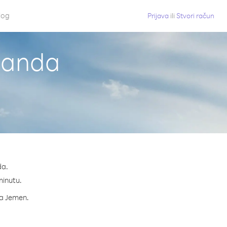
log
Prijava
ili
Stvori račun
Uganda
da.
minutu.
za Jemen.