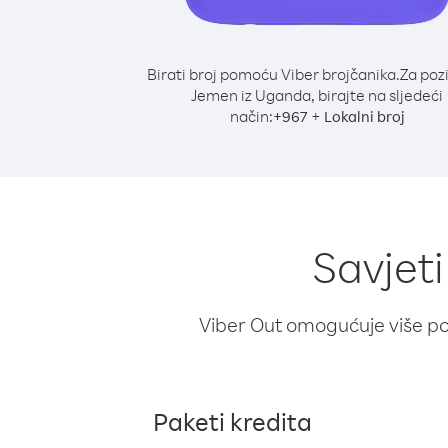
Birati broj pomoću Viber brojčanika.
Za poz
Jemen iz Uganda, birajte na sljedeći
način:
+
+
967
Lokalni broj
Savjet
Viber Out omogućuje više poz
Paketi kredita