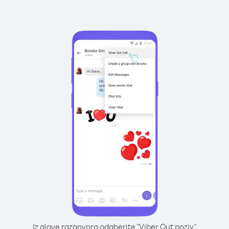
Iz glave razgovora odaberite "Viber Out poziv"