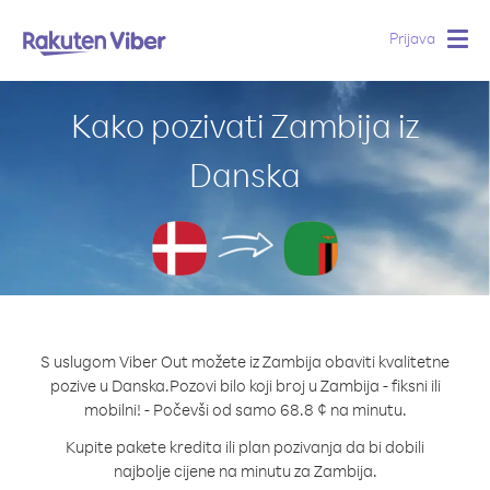
Prijava
Togg
navig
Kako pozivati Zambija iz
Danska
S uslugom Viber Out možete iz Zambija obaviti kvalitetne
pozive u Danska.
Pozovi bilo koji broj u Zambija - fiksni ili
mobilni! - Počevši od samo 68.8 ¢ na minutu.
Kupite pakete kredita ili plan pozivanja da bi dobili
najbolje cijene na minutu za Zambija.