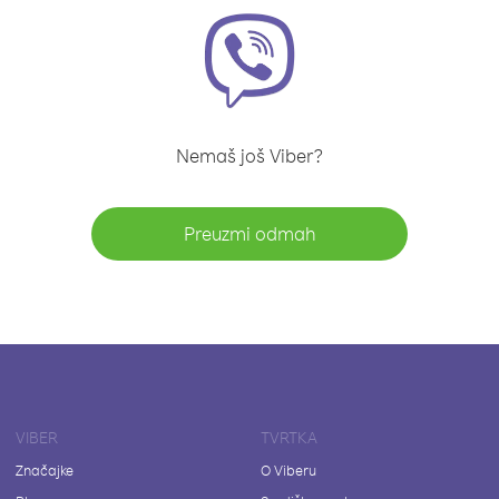
Nemaš još Viber?
Preuzmi odmah
VIBER
TVRTKA
Značajke
O Viberu