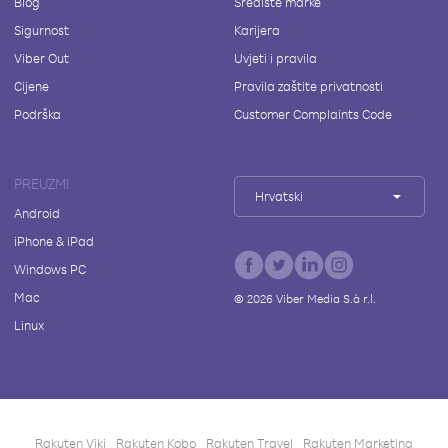
Blog
Središte marke
Sigurnost
Karijera
Viber Out
Uvjeti i pravila
Cijene
Pravila zaštite privatnosti
Podrška
Customer Complaints Code
PREUZMI
Hrvatski
Android
iPhone & iPad
Windows PC
Mac
©
2026
Viber Media S.à r.l.
Linux
Rakuten Viki
Rakuten Kobo
Rakuten Travel
Rakuten Marketing