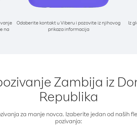
ivanje
Odaberite kontakt u Viberu i pozovite iz njihovog
Iz g
te na
prikaza informacija
 pozivanje Zambija iz D
Republika
ivanja za manje novca. Izaberite jedan od naših fleks
pozivanja: