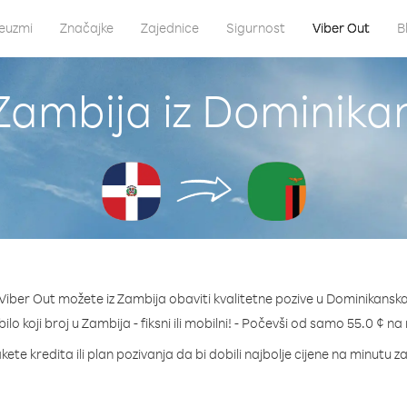
euzmi
Značajke
Zajednice
Sigurnost
Viber Out
B
 Zambija iz Dominika
iber Out možete iz Zambija obaviti kvalitetne pozive u Dominikansk
bilo koji broj u Zambija - fiksni ili mobilni! - Počevši od samo 55.0 ¢ na
kete kredita ili plan pozivanja da bi dobili najbolje cijene na minutu z