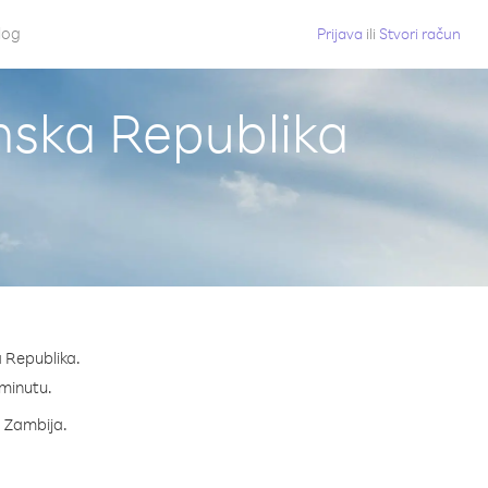
log
Prijava
ili
Stvori račun
nska Republika
a Republika.
 minutu.
a Zambija.