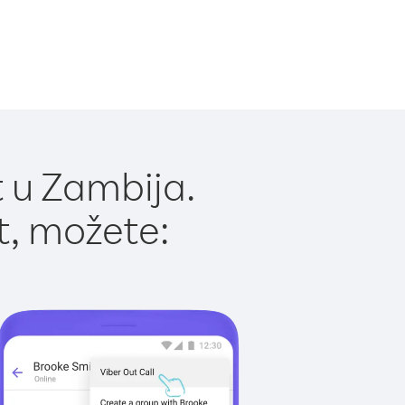
 u Zambija.
t, možete: