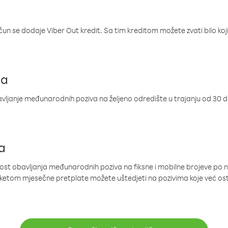
ačun se dodaje Viber Out kredit. Sa tim kreditom možete zvati bilo koj
ja
ljanje međunarodnih poziva na željeno odredište u trajanju od 30 
a
nost obavljanja međunarodnih poziva na fiksne i mobilne brojeve po 
paketom mjesečne pretplate možete uštedjeti na pozivima koje već os