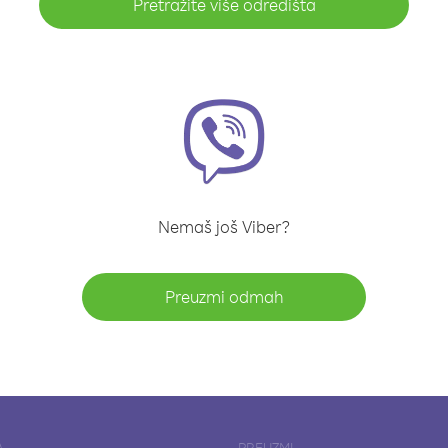
Pretražite više odredišta
Nemaš još Viber?
Preuzmi odmah
A
PREUZMI