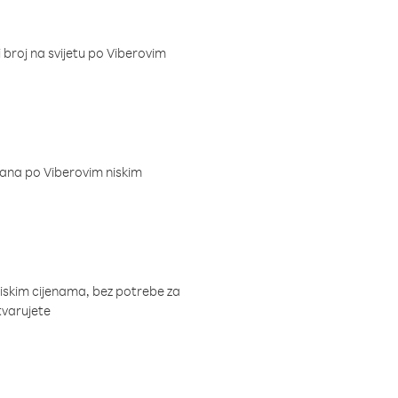
i broj na svijetu po Viberovim
dana po Viberovim niskim
niskim cijenama, bez potrebe za
tvarujete