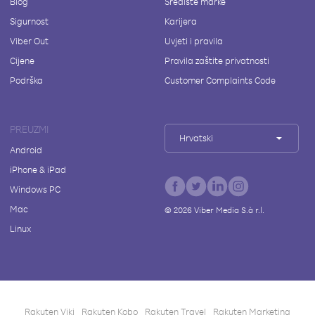
Blog
Središte marke
Sigurnost
Karijera
Viber Out
Uvjeti i pravila
Cijene
Pravila zaštite privatnosti
Podrška
Customer Complaints Code
PREUZMI
Hrvatski
Android
iPhone & iPad
Windows PC
Mac
©
2026
Viber Media S.à r.l.
Linux
Rakuten Viki
Rakuten Kobo
Rakuten Travel
Rakuten Marketing