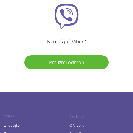
Nemaš još Viber?
Preuzmi odmah
VIBER
TVRTKA
Značajke
O Viberu