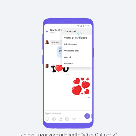
Iz glave razgovora odaberite "Viber Out poziv"