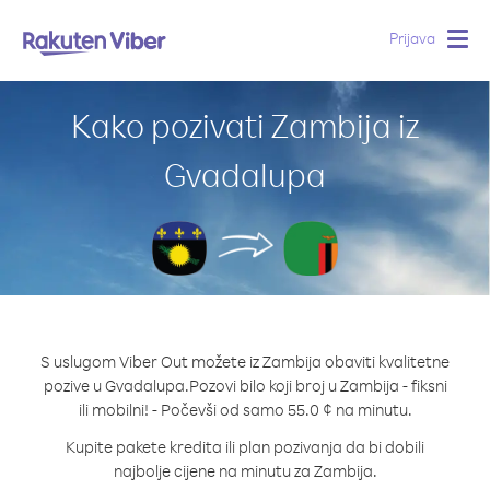
Prijava
Togg
navig
Kako pozivati Zambija iz
Gvadalupa
S uslugom Viber Out možete iz Zambija obaviti kvalitetne
pozive u Gvadalupa.
Pozovi bilo koji broj u Zambija - fiksni
ili mobilni! - Počevši od samo 55.0 ¢ na minutu.
Kupite pakete kredita ili plan pozivanja da bi dobili
najbolje cijene na minutu za Zambija.