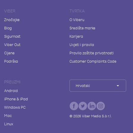
VIBER
TVRTKA
Značajke
O Viberu
Blog
Središte marke
Sigurnost
Karijera
Viber Out
Uvjeti i pravila
Cijene
Pravila zaštite privatnosti
Podrška
Customer Complaints Code
PREUZMI
Hrvatski
Android
iPhone & iPad
Windows PC
Mac
©
2026
Viber Media S.à r.l.
Linux