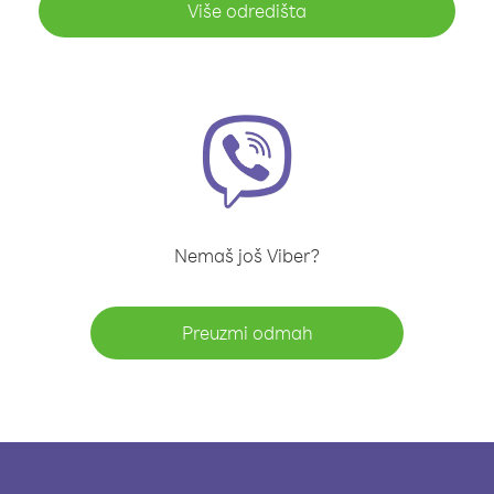
Više odredišta
Nemaš još Viber?
Preuzmi odmah