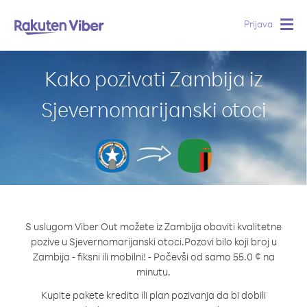
Prijava
Togg
navig
Kako pozivati Zambija iz
Sjevernomarijanski otoci
S uslugom Viber Out možete iz Zambija obaviti kvalitetne
pozive u Sjevernomarijanski otoci.
Pozovi bilo koji broj u
Zambija - fiksni ili mobilni! - Počevši od samo 55.0 ¢ na
minutu.
Kupite pakete kredita ili plan pozivanja da bi dobili