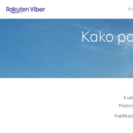
Pr
Kako po
S us
Pozovi 
Kupite pa