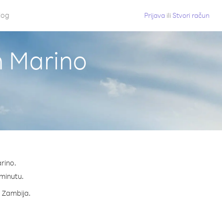
log
Prijava
ili
Stvori račun
n Marino
rino.
 minutu.
a Zambija.