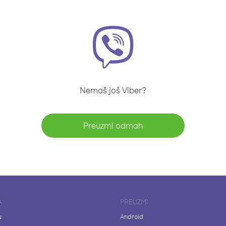
Nemaš još Viber?
Preuzmi odmah
A
PREUZMI
u
Android