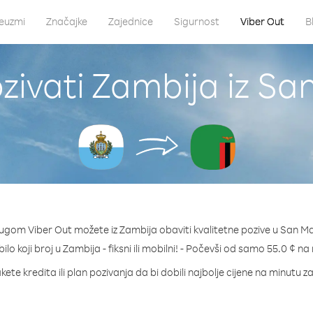
euzmi
Značajke
Zajednice
Sigurnost
Viber Out
B
zivati Zambija iz Sa
lugom Viber Out možete iz Zambija obaviti kvalitetne pozive u San Ma
bilo koji broj u Zambija - fiksni ili mobilni! - Počevši od samo 55.0 ¢ na
kete kredita ili plan pozivanja da bi dobili najbolje cijene na minutu z