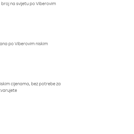
i broj na svijetu po Viberovim
dana po Viberovim niskim
niskim cijenama, bez potrebe za
tvarujete