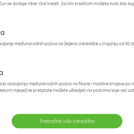
ačun se dodaje Viber Out kredit. Sa tim kreditom možete zvati bilo koj
ja
ljanje međunarodnih poziva na željeno odredište u trajanju od 30 
a
nost obavljanja međunarodnih poziva na fiksne i mobilne brojeve po 
paketom mjesečne pretplate možete uštedjeti na pozivima koje već os
Pretražite više odredišta