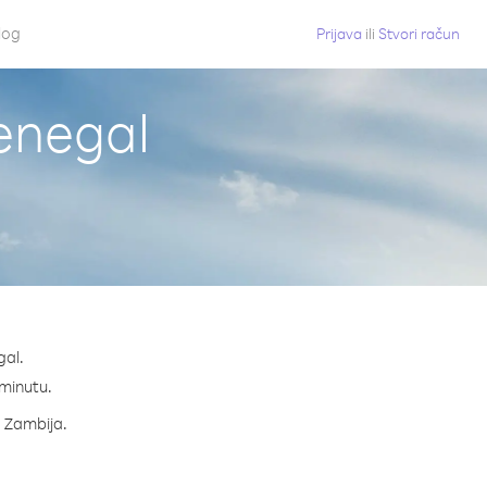
log
Prijava
ili
Stvori račun
Senegal
gal.
 minutu.
a Zambija.