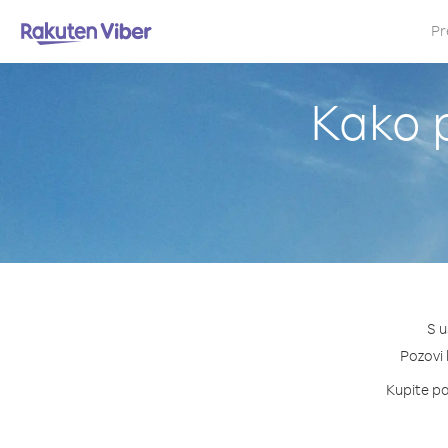
Pr
Kako p
S u
Pozovi 
Kupite pa