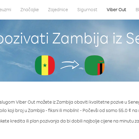
euzmi
Značajke
Zajednice
Sigurnost
Viber Out
B
ozivati Zambija iz 
slugom Viber Out možete iz Zambija obaviti kvalitetne pozive u Sene
bilo koji broj u Zambija - fiksni ili mobilni! - Počevši od samo 55.0 ¢ na
kete kredita ili plan pozivanja da bi dobili najbolje cijene na minutu z