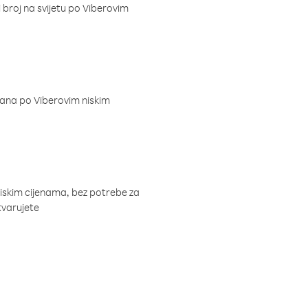
i broj na svijetu po Viberovim
dana po Viberovim niskim
niskim cijenama, bez potrebe za
tvarujete