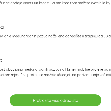
ačun se dodaje Viber Out kredit. Sa tim kreditom možete zvati bilo koj
ja
ljanje međunarodnih poziva na željeno odredište u trajanju od 30 
a
nost obavljanja međunarodnih poziva na fiksne i mobilne brojeve po 
paketom mjesečne pretplate možete uštedjeti na pozivima koje već os
Pretražite više odredišta