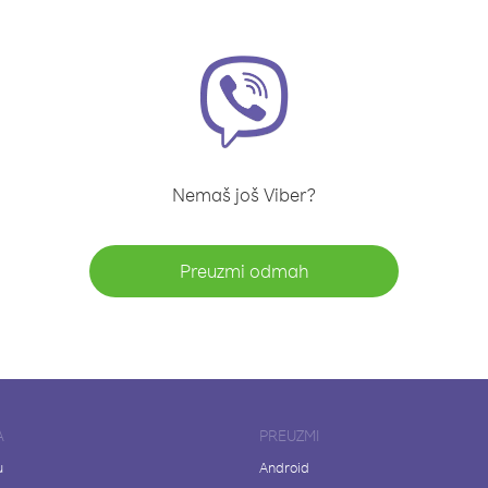
Nemaš još Viber?
Preuzmi odmah
A
PREUZMI
u
Android