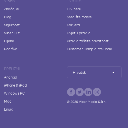
VIBER
TVRTKA
Značajke
O Viberu
Blog
Središte marke
Sigurnost
Karijera
Viber Out
Uvjeti i pravila
Cijene
Pravila zaštite privatnosti
Podrška
Customer Complaints Code
PREUZMI
Hrvatski
Android
iPhone & iPad
Windows PC
Mac
©
2026
Viber Media S.à r.l.
Linux