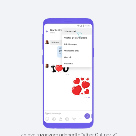
Iz glave razgovora odaberite "Viber Out poziv"