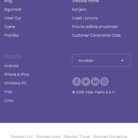
Blog
Središte marke
Sigurnost
Karijera
Viber Out
Uvjeti i pravila
Cijene
Pravila zaštite privatnosti
Podrška
Customer Complaints Code
PREUZMI
Hrvatski
Android
iPhone & iPad
Windows PC
Mac
©
2026
Viber Media S.à r.l.
Linux
Rakuten Viki
Rakuten Kobo
Rakuten Travel
Rakuten Marketing