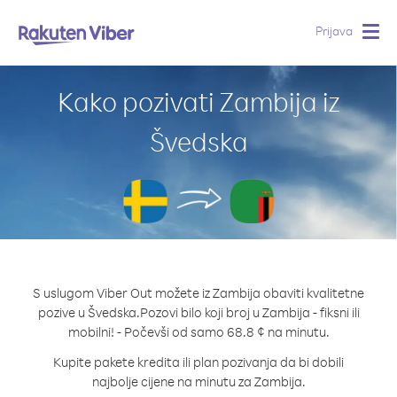
Prijava
Togg
navig
Kako pozivati Zambija iz
Švedska
S uslugom Viber Out možete iz Zambija obaviti kvalitetne
pozive u Švedska.
Pozovi bilo koji broj u Zambija - fiksni ili
mobilni! - Počevši od samo 68.8 ¢ na minutu.
Kupite pakete kredita ili plan pozivanja da bi dobili
najbolje cijene na minutu za Zambija.