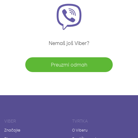
Nemaš još Viber?
Preuzmi odmah
VIBER
TVRTKA
Značajke
O Viberu