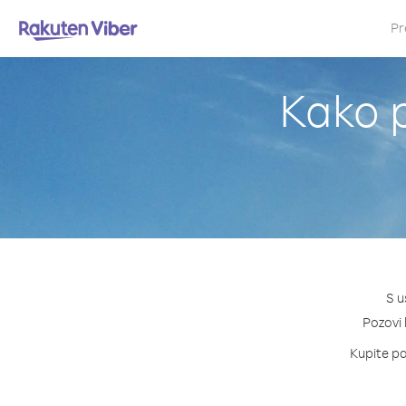
Pr
Kako p
S u
Pozovi 
Kupite pa