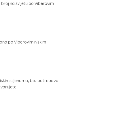
i broj na svijetu po Viberovim
dana po Viberovim niskim
niskim cijenama, bez potrebe za
tvarujete