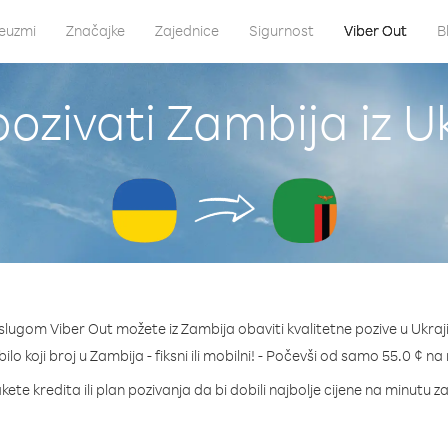
euzmi
Značajke
Zajednice
Sigurnost
Viber Out
B
ozivati Zambija iz U
slugom Viber Out možete iz Zambija obaviti kvalitetne pozive u Ukraj
bilo koji broj u Zambija - fiksni ili mobilni! - Počevši od samo 55.0 ¢ na
kete kredita ili plan pozivanja da bi dobili najbolje cijene na minutu z