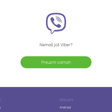
Nemaš još Viber?
Preuzmi odmah
A
PREUZMI
u
Android