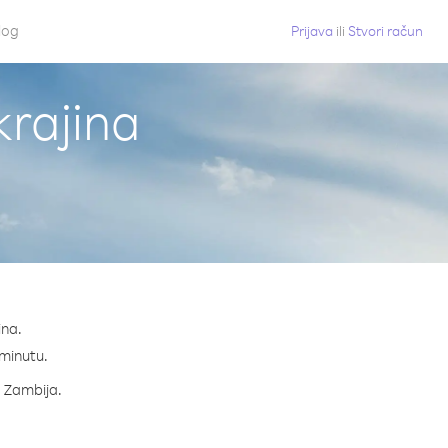
log
Prijava
ili
Stvori račun
krajina
ina.
 minutu.
a Zambija.