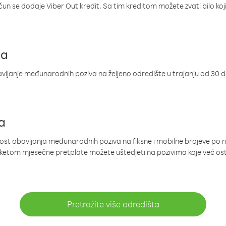
ačun se dodaje Viber Out kredit. Sa tim kreditom možete zvati bilo koj
ja
ljanje međunarodnih poziva na željeno odredište u trajanju od 30 
a
nost obavljanja međunarodnih poziva na fiksne i mobilne brojeve po 
paketom mjesečne pretplate možete uštedjeti na pozivima koje već os
Pretražite više odredišta