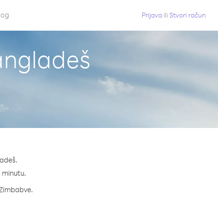
log
Prijava
ili
Stvori račun
angladeš
ladeš.
a minutu.
a Zimbabve.