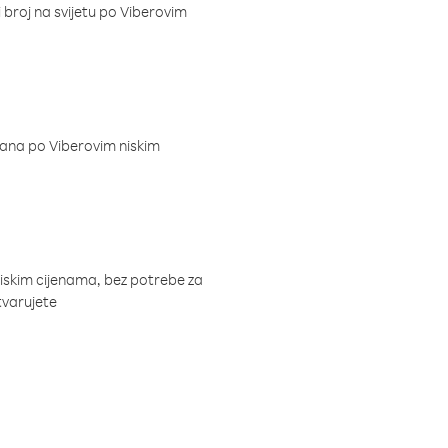
i broj na svijetu po Viberovim
dana po Viberovim niskim
niskim cijenama, bez potrebe za
tvarujete