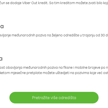
ačun se dodaje Viber Out kredit. Sa tim kreditom možete zvati bilo koj
ja
ljanje međunarodnih poziva na željeno odredište u trajanju od 30 
a
nost obavljanja međunarodnih poziva na fiksne i mobilne brojeve po 
paketom mjesečne pretplate možete uštedjeti na pozivima koje već os
Pretražite više odredišta