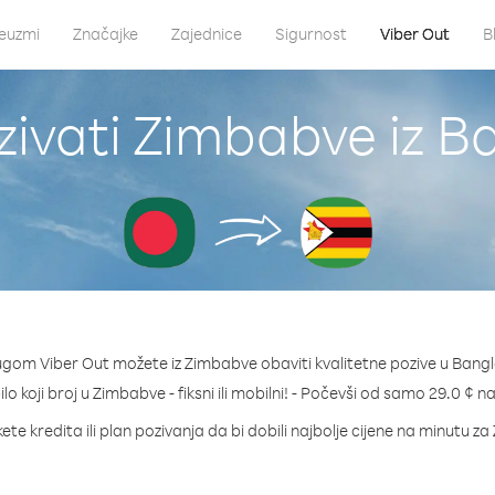
euzmi
Značajke
Zajednice
Sigurnost
Viber Out
B
zivati Zimbabve iz B
ugom Viber Out možete iz Zimbabve obaviti kvalitetne pozive u Bang
ilo koji broj u Zimbabve - fiksni ili mobilni! - Počevši od samo 29.0 ¢ n
ete kredita ili plan pozivanja da bi dobili najbolje cijene na minutu z