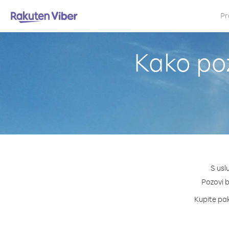
Pr
Kako po
S usl
Pozovi b
Kupite pak