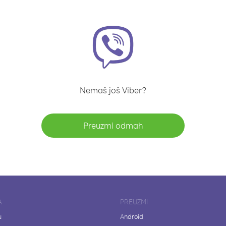
Nemaš još Viber?
Preuzmi odmah
A
PREUZMI
u
Android