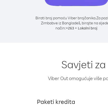
Birati broj pomoću Viber brojčanika.
Za poz
Zimbabve iz Bangladeš, birajte na sljed
način:
+
+
263
Lokalni broj
Savjeti z
Viber Out omogućuje više poz
Paketi kredita