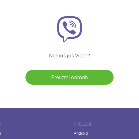
Nemaš još Viber?
Preuzmi odmah
A
PREUZMI
u
Android