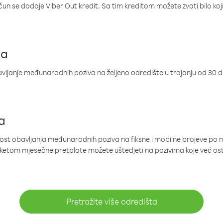
ačun se dodaje Viber Out kredit. Sa tim kreditom možete zvati bilo koj
ja
ljanje međunarodnih poziva na željeno odredište u trajanju od 30 
a
nost obavljanja međunarodnih poziva na fiksne i mobilne brojeve po 
paketom mjesečne pretplate možete uštedjeti na pozivima koje već os
Pretražite više odredišta