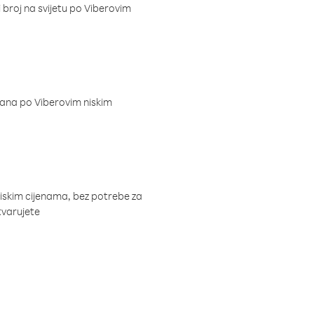
i broj na svijetu po Viberovim
dana po Viberovim niskim
niskim cijenama, bez potrebe za
tvarujete