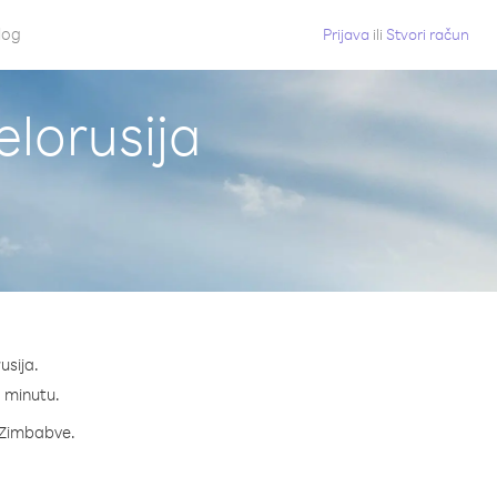
log
Prijava
ili
Stvori račun
elorusija
usija.
a minutu.
a Zimbabve.