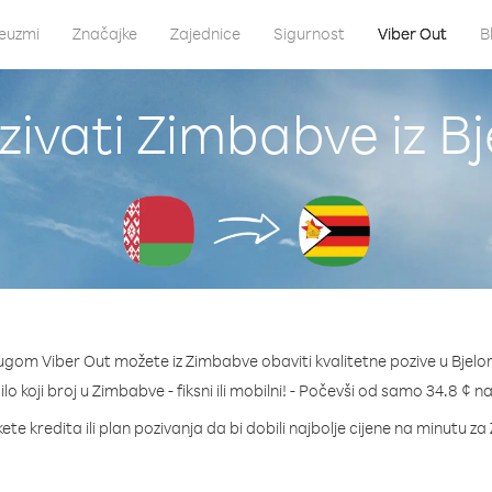
euzmi
Značajke
Zajednice
Sigurnost
Viber Out
B
ivati Zimbabve iz Bj
ugom Viber Out možete iz Zimbabve obaviti kvalitetne pozive u Bjelor
ilo koji broj u Zimbabve - fiksni ili mobilni! - Počevši od samo 34.8 ¢ n
ete kredita ili plan pozivanja da bi dobili najbolje cijene na minutu z