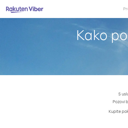
Pr
Kako poz
S usl
Pozovi b
Kupite pak