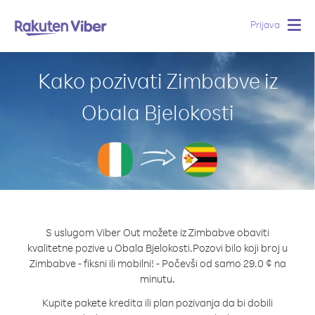
Prijava
Togg
navig
Kako pozivati Zimbabve iz
Obala Bjelokosti
S uslugom Viber Out možete iz Zimbabve obaviti
kvalitetne pozive u Obala Bjelokosti.
Pozovi bilo koji broj u
Zimbabve - fiksni ili mobilni! - Počevši od samo 29.0 ¢ na
minutu.
Kupite pakete kredita ili plan pozivanja da bi dobili