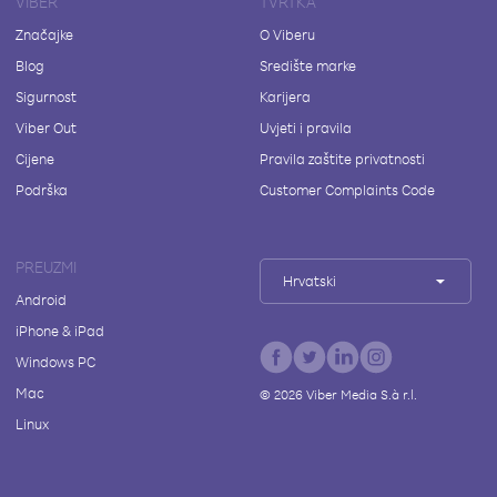
VIBER
TVRTKA
Značajke
O Viberu
Blog
Središte marke
Sigurnost
Karijera
Viber Out
Uvjeti i pravila
Cijene
Pravila zaštite privatnosti
Podrška
Customer Complaints Code
PREUZMI
Hrvatski
Android
iPhone & iPad
Windows PC
Mac
©
2026
Viber Media S.à r.l.
Linux