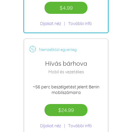
$4.99
Díjakat néz
További infó
Nemzetközi egyenleg
Hívás bárhova
Mobil és vezetékes
~56 perc
beszélgetést jelent Benin
mobilszámaira
$24.99
Díjakat néz
További infó