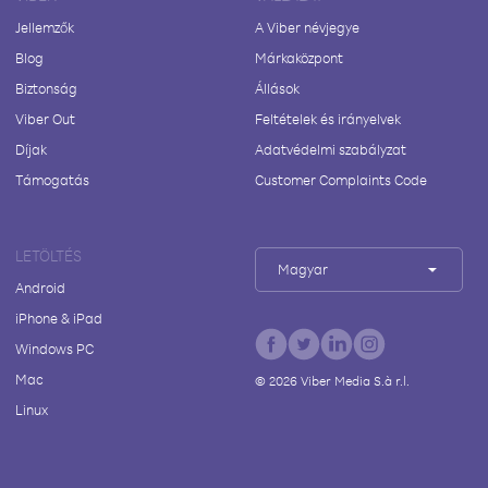
Jellemzők
A Viber névjegye
Blog
Márkaközpont
Biztonság
Állások
Viber Out
Feltételek és irányelvek
Díjak
Adatvédelmi szabályzat
Támogatás
Customer Complaints Code
LETÖLTÉS
Magyar
Android
iPhone & iPad
Windows PC
Mac
©
2026
Viber Media S.à r.l.
Linux