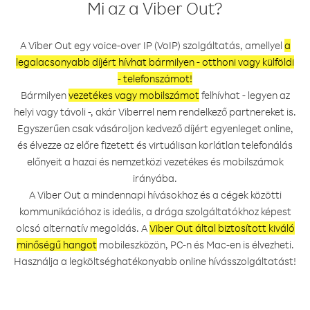
Mi az a Viber Out?
A Viber Out egy voice-over IP (VoIP) szolgáltatás, amellyel
a
legalacsonyabb díjért hívhat bármilyen - otthoni vagy külföldi
- telefonszámot!
Bármilyen
vezetékes vagy mobilszámot
felhívhat - legyen az
helyi vagy távoli -, akár Viberrel nem rendelkező partnereket is.
Egyszerűen csak vásároljon kedvező díjért egyenleget online,
és élvezze az előre fizetett és virtuálisan korlátlan telefonálás
előnyeit a hazai és nemzetközi vezetékes és mobilszámok
irányába.
A Viber Out a mindennapi hívásokhoz és a cégek közötti
kommunikációhoz is ideális, a drága szolgáltatókhoz képest
olcsó alternatív megoldás. A
Viber Out által biztosított kiváló
minőségű hangot
mobileszközön, PC-n és Mac-en is élvezheti.
Használja a legköltséghatékonyabb online hívásszolgáltatást!