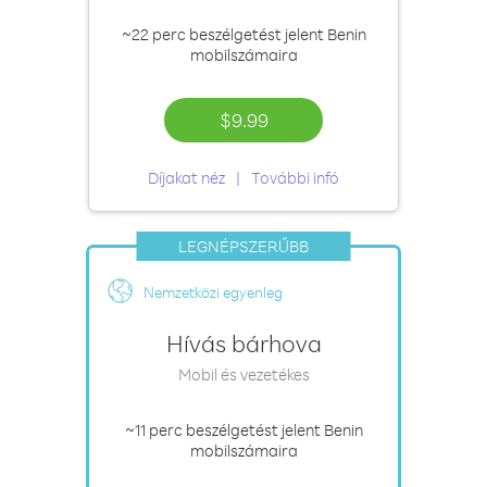
~22 perc
beszélgetést jelent Benin
mobilszámaira
$9.99
Díjakat néz
További infó
LEGNÉPSZERŰBB
Nemzetközi egyenleg
Hívás bárhova
Mobil és vezetékes
~11 perc
beszélgetést jelent Benin
mobilszámaira