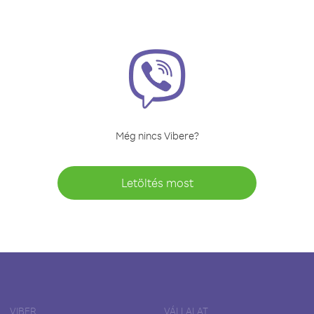
Még nincs Vibere?
Letöltés most
VIBER
VÁLLALAT