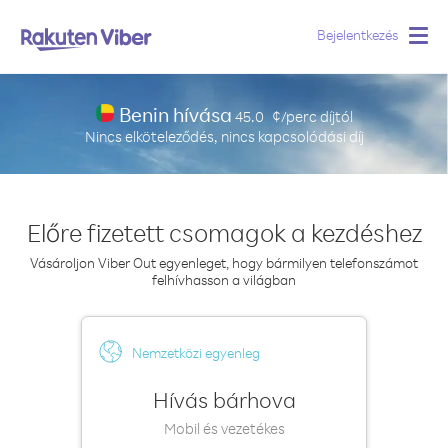
Bejelentkezés
Togg
navig
Benin hívása
45.0
¢/perc
díjtól
Nincs elköteleződés, nincs kapcsolódási díj
Előre fizetett csomagok a kezdéshez
Vásároljon Viber Out egyenleget, hogy bármilyen telefonszámot
felhívhasson a világban
Nemzetközi egyenleg
Hívás bárhova
Mobil és vezetékes