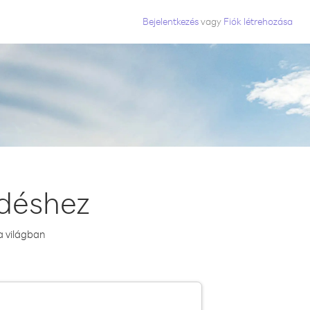
Bejelentkezés
vagy
Fiók létrehozása
zdéshez
a világban