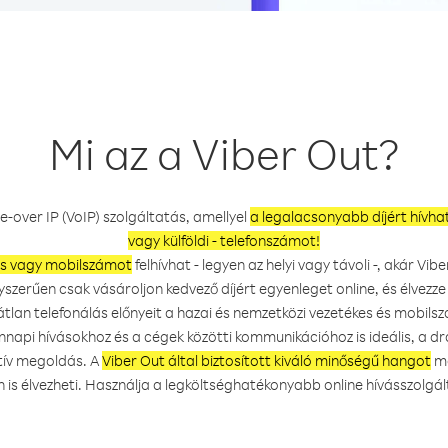
Mi az a Viber Out?
e-over IP (VoIP) szolgáltatás, amellyel
a legalacsonyabb díjért hívhat
vagy külföldi - telefonszámot!
es vagy mobilszámot
felhívhat - legyen az helyi vagy távoli -, akár Vi
yszerűen csak vásároljon kedvező díjért egyenleget online, és élvezze a
látlan telefonálás előnyeit a hazai és nemzetközi vezetékes és mobil
nnapi hívásokhoz és a cégek közötti kommunikációhoz is ideális, a d
tív megoldás. A
Viber Out által biztosított kiváló minőségű hangot
mo
 is élvezheti. Használja a legköltséghatékonyabb online hívásszolgál