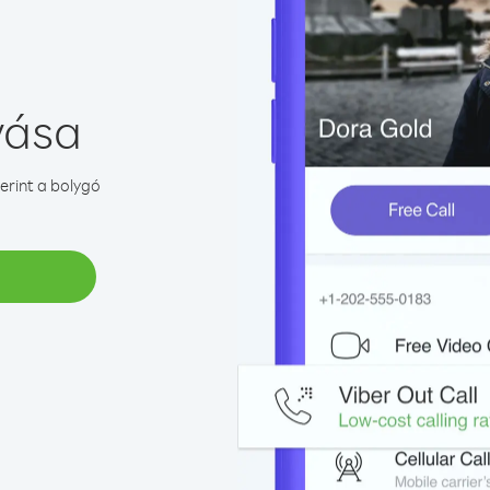
vása
erint a bolygó