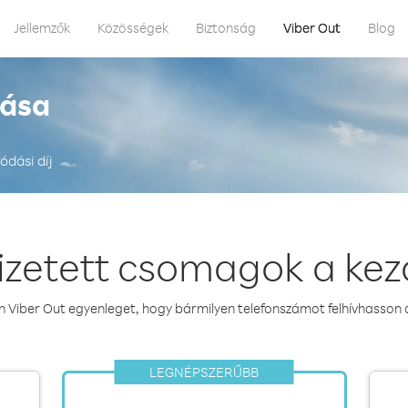
Jellemzők
Közösségek
Biztonság
Viber Out
Blog
vása
ódási díj
fizetett csomagok a ke
n Viber Out egyenleget, hogy bármilyen telefonszámot felhívhasson 
LEGNÉPSZERŰBB