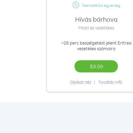
Nemzetközi egyenleg
Hívás bárhova
Mobil és vezetékes
~26 perc
beszélgetést jelent Eritrea
vezetékes számaira
$9.99
Díjakat néz
További infó