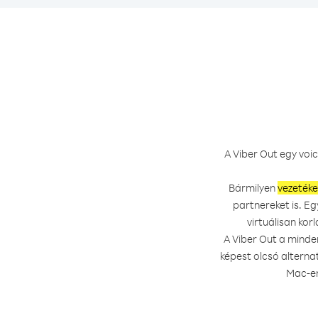
A Viber Out egy voic
Bármilyen
vezeték
partnereket is. Eg
virtuálisan kor
A Viber Out a minde
képest olcsó alterna
Mac-en