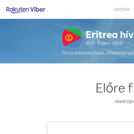
Letöltés
Eritrea hí
39.0
¢/perc
díjtól
Nincs elköteleződés, nincs kapcsol
Előre 
Vásároljo