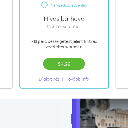
Nemzetközi egyenleg
Hívás bárhova
Mobil és vezetékes
~13 perc
beszélgetést jelent Eritrea
vezetékes számaira
$4.99
Díjakat néz
További infó