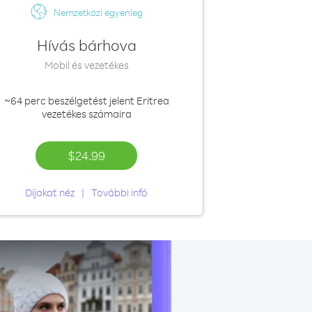
Nemzetközi egyenleg
Hívás bárhova
Mobil és vezetékes
~64 perc
beszélgetést jelent Eritrea
vezetékes számaira
$24.99
Díjakat néz
További infó