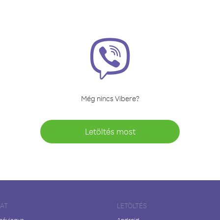
Még nincs Vibere?
Letöltés most
LAT
LETÖLTÉS