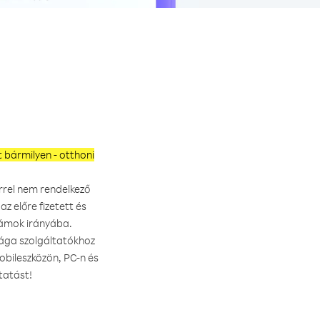
 bármilyen - otthoni
berrel nem rendelkező
z előre fizetett és
számok irányába.
rága szolgáltatókhoz
bileszközön, PC-n és
tatást!