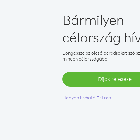
Bármilyen
célország hí
Böngéssze az olcsó percdíjakat szó sz
minden célországába!
Díjak keresése
Hogyan hívható Eritrea