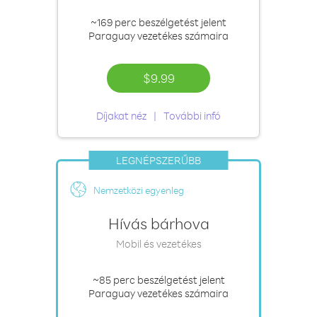
~169 perc
beszélgetést jelent
Paraguay vezetékes számaira
$9.99
Díjakat néz
További infó
LEGNÉPSZERŰBB
Nemzetközi egyenleg
Hívás bárhova
Mobil és vezetékes
~85 perc
beszélgetést jelent
Paraguay vezetékes számaira