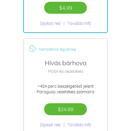
$4.99
Díjakat néz
További infó
Nemzetközi egyenleg
Hívás bárhova
Mobil és vezetékes
~424 perc
beszélgetést jelent
Paraguay vezetékes számaira
$24.99
Díjakat néz
További infó