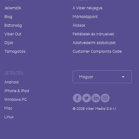
Jellemzők
A Viber névjegye
Blog
Márkaközpont
Biztonság
Állások
Viber Out
Feltételek és irányelvek
Díjak
Adatvédelmi szabályzat
Támogatás
Customer Complaints Code
LETÖLTÉS
Magyar
Android
iPhone & iPad
Windows PC
Mac
©
2026
Viber Media S.à r.l.
Linux