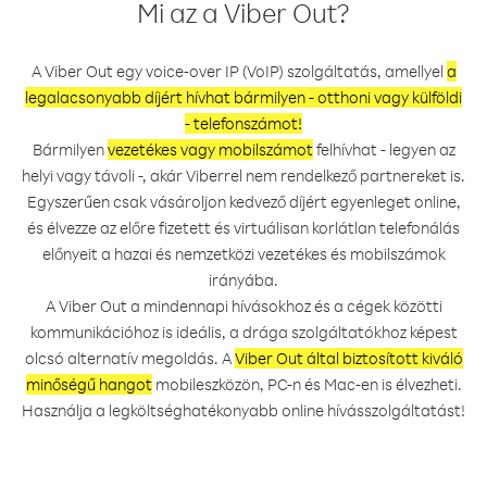
Mi az a Viber Out?
A Viber Out egy voice-over IP (VoIP) szolgáltatás, amellyel
a
legalacsonyabb díjért hívhat bármilyen - otthoni vagy külföldi
- telefonszámot!
Bármilyen
vezetékes vagy mobilszámot
felhívhat - legyen az
helyi vagy távoli -, akár Viberrel nem rendelkező partnereket is.
Egyszerűen csak vásároljon kedvező díjért egyenleget online,
és élvezze az előre fizetett és virtuálisan korlátlan telefonálás
előnyeit a hazai és nemzetközi vezetékes és mobilszámok
irányába.
A Viber Out a mindennapi hívásokhoz és a cégek közötti
kommunikációhoz is ideális, a drága szolgáltatókhoz képest
olcsó alternatív megoldás. A
Viber Out által biztosított kiváló
minőségű hangot
mobileszközön, PC-n és Mac-en is élvezheti.
Használja a legköltséghatékonyabb online hívásszolgáltatást!