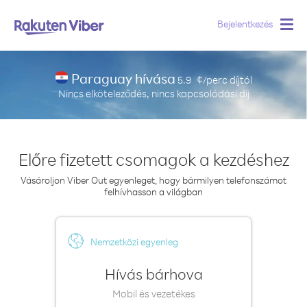
Bejelentkezés
Togg
navig
Paraguay hívása
5.9
¢/perc
díjtól
Nincs elköteleződés, nincs kapcsolódási díj
Előre fizetett csomagok a kezdéshez
Vásároljon Viber Out egyenleget, hogy bármilyen telefonszámot
felhívhasson a világban
Nemzetközi egyenleg
Hívás bárhova
Mobil és vezetékes