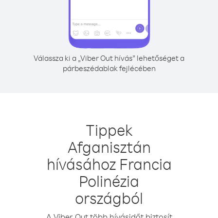
Válassza ki a „Viber Out hívás” lehetőséget a
párbeszédablak fejlécében
Tippek
Afganisztán
hívásához Francia
Polinézia
országból
A Viber Out több hívásidőt biztosít