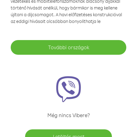
vezetékes és mobiltelefonszámoknak alacsony díjakkal
történő hívását anélkül, hogy bármikor is meg kellene
újítani a díjcsomagot. A havi előfizetéses konstrukcióval
az eddigi hívásait olcsóbban bonyolíthatja le
További országok
Még nincs Vibere?
Letöltés most