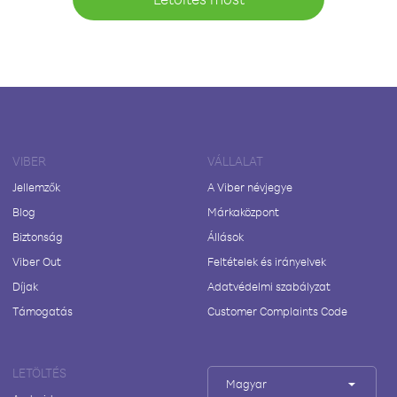
VIBER
VÁLLALAT
Jellemzők
A Viber névjegye
Blog
Márkaközpont
Biztonság
Állások
Viber Out
Feltételek és irányelvek
Díjak
Adatvédelmi szabályzat
Támogatás
Customer Complaints Code
LETÖLTÉS
Magyar