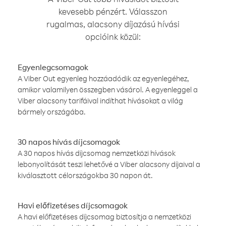
kevesebb pénzért. Válasszon
rugalmas, alacsony díjazású hívási
opcióink közül:
Egyenlegcsomagok
A Viber Out egyenleg hozzáadódik az egyenlegéhez,
amikor valamilyen összegben vásárol. A egyenleggel a
Viber alacsony tarifáival indíthat hívásokat a világ
bármely országába.
30 napos hívás díjcsomagok
A 30 napos hívás díjcsomag nemzetközi hívások
lebonyolítását teszi lehetővé a Viber alacsony díjaival a
kiválasztott célországokba 30 napon át.
Havi előfizetéses díjcsomagok
A havi előfizetéses díjcsomag biztosítja a nemzetközi