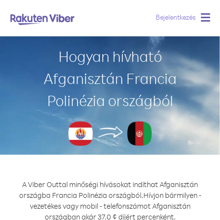
Bejelentkezés
Togg
navig
Hogyan hívható
Afganisztán Francia
Polinézia országból
A Viber Outtal minőségi hívásokat indíthat Afganisztán
országba Francia Polinézia országból.
Hívjon bármilyen -
vezetékes vagy mobil - telefonszámot Afganisztán
országban akár 37.0 ¢ díjért percenként.