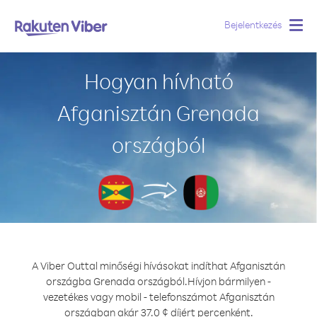
Bejelentkezés
Togg
navig
Hogyan hívható
Afganisztán Grenada
országból
A Viber Outtal minőségi hívásokat indíthat Afganisztán
országba Grenada országból.
Hívjon bármilyen -
vezetékes vagy mobil - telefonszámot Afganisztán
országban akár 37.0 ¢ díjért percenként.