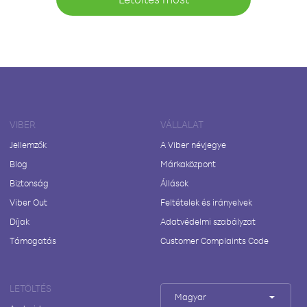
VIBER
VÁLLALAT
Jellemzők
A Viber névjegye
Blog
Márkaközpont
Biztonság
Állások
Viber Out
Feltételek és irányelvek
Díjak
Adatvédelmi szabályzat
Támogatás
Customer Complaints Code
LETÖLTÉS
Magyar