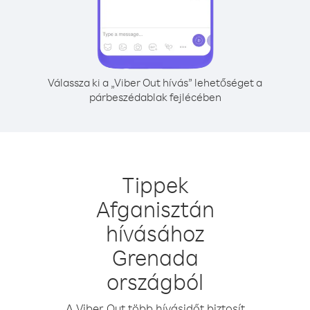
Válassza ki a „Viber Out hívás” lehetőséget a
párbeszédablak fejlécében
Tippek
Afganisztán
hívásához
Grenada
országból
A Viber Out több hívásidőt biztosít