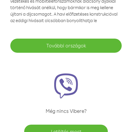
vezetékes és mobiltelefonszámoknak alacsony díjakkal
történő hívását anélkül, hogy bármikor is meg kellene
újítani a díjcsomagot. A havi előfizetéses konstrukcióval
az eddigi hívásait olcsóbban bonyolíthatja le
További országok
Még nincs Vibere?
Letöltés most