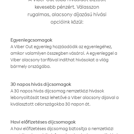
kevesebb pénzért. Válasszon
rugalmas, alacsony díjazású hívási
opcióink közül:
Egyenlegcsomagok
A Viber Out egyenleg hozzáadódik az egyenlegéhez,
amikor valamilyen összegben vásárol. A egyenleggel a
Viber alacsony tarifáival indíthat hívásokat a világ
bármely országába.
30 napos hívás díjcsomagok
A 30 napos hívás díjcsomag nemzetközi hívások
lebonyolítását teszi lehetővé a Viber alacsony díjaival a
kiválasztott célországokba 30 napon át.
Havi előfizetéses díjcsomagok
A havi előfizetéses díjcsomag biztosítja a nemzetközi