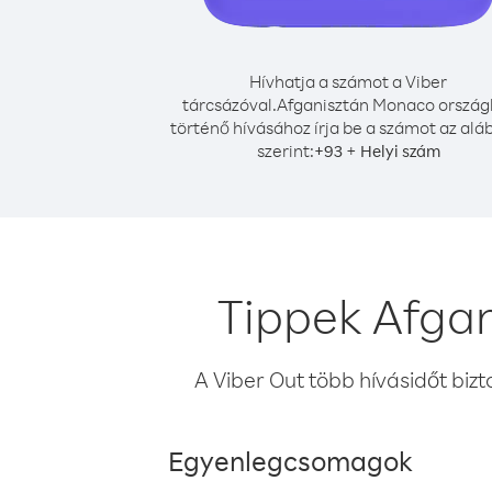
Hívhatja a számot a Viber
tárcsázóval.
Afganisztán Monaco ország
történő hívásához írja be a számot az alá
szerint:
+
+
93
Helyi szám
Tippek Afga
A Viber Out több hívásidőt bizt
Egyenlegcsomagok