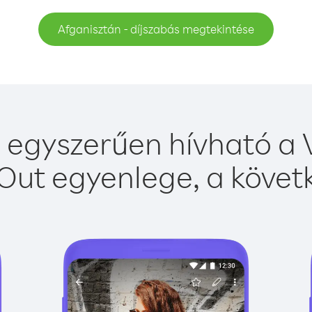
Afganisztán - díjszabás megtekintése
 egyszerűen hívható a V
Out egyenlege, a követk