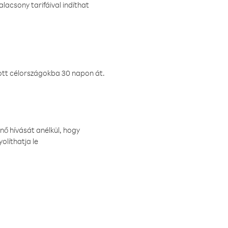
lacsony tarifáival indíthat
ztott célországokba 30 napon át.
nő hívását anélkül, hogy
olíthatja le