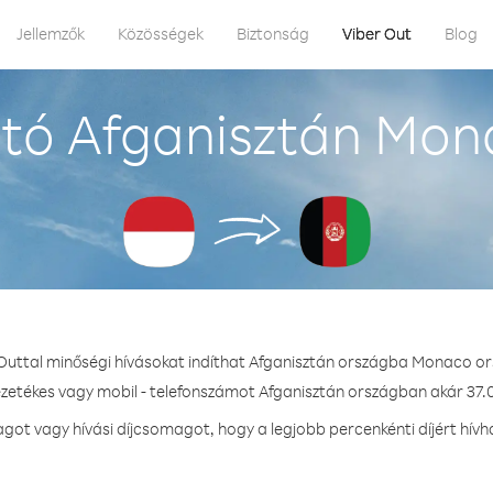
Jellemzők
Közösségek
Biztonság
Viber Out
Blog
tó Afganisztán Mon
 Outtal minőségi hívásokat indíthat Afganisztán országba Monaco or
ezetékes vagy mobil - telefonszámot Afganisztán országban akár 37.0
ot vagy hívási díjcsomagot, hogy a legjobb percenkénti díjért hívh