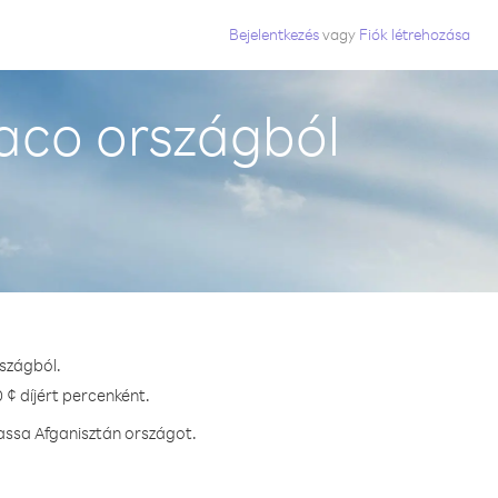
Bejelentkezés
vagy
Fiók létrehozása
aco országból
szágból.
 ¢ díjért percenként.
assa Afganisztán országot.