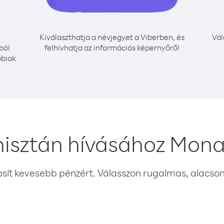
Kiválaszthatja a névjegyet a Viberben, és
Vál
ból
felhívhatja az információs képernyőről
bbiak
nisztán hívásához Mona
osít kevesebb pénzért. Válasszon rugalmas, alacsony