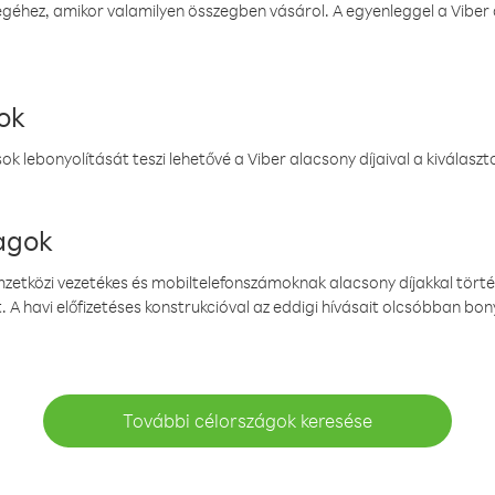
éhez, amikor valamilyen összegben vásárol. A egyenleggel a Viber a
ok
k lebonyolítását teszi lehetővé a Viber alacsony díjaival a kiválas
magok
emzetközi vezetékes és mobiltelefonszámoknak alacsony díjakkal törté
. A havi előfizetéses konstrukcióval az eddigi hívásait olcsóbban bony
További célországok keresése