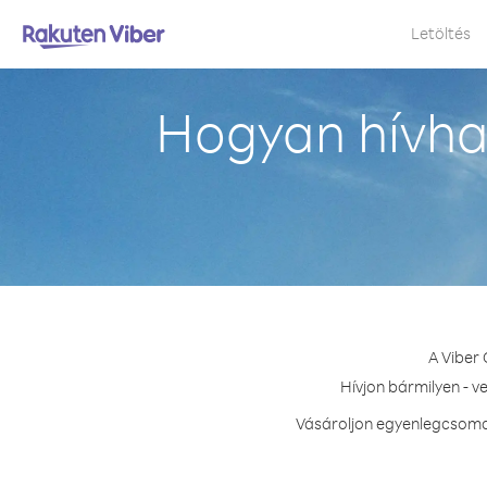
Letöltés
Hogyan hívha
A Viber
Hívjon bármilyen - v
Vásároljon egyenlegcsomag