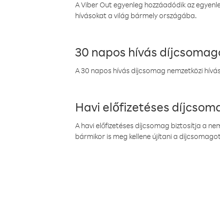
A Viber Out egyenleg hozzáadódik az egyenleg
hívásokat a világ bármely országába.
30 napos hívás díjcsomag
A 30 napos hívás díjcsomag nemzetközi híváso
Havi előfizetéses díjcso
A havi előfizetéses díjcsomag biztosítja a n
bármikor is meg kellene újítani a díjcsomagot