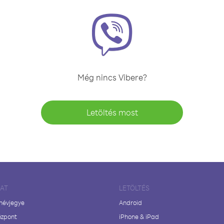
Még nincs Vibere?
Letöltés most
LAT
LETÖLTÉS
 névjegye
Android
özpont
iPhone & iPad