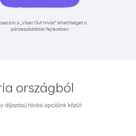
assza ki a „Viber Out hívás” lehetőséget a
párbeszédablak fejlécében
ia országból
 díjazású hívási opcióink közül: