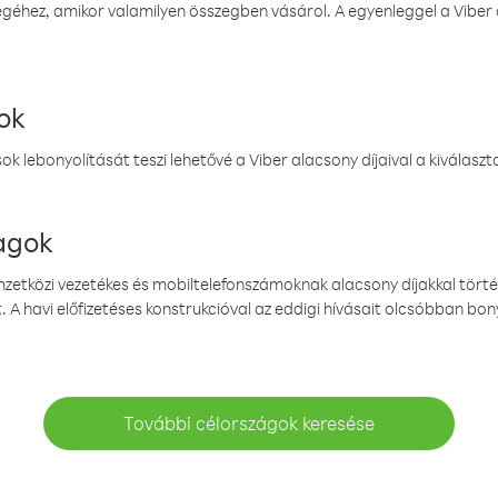
éhez, amikor valamilyen összegben vásárol. A egyenleggel a Viber a
ok
k lebonyolítását teszi lehetővé a Viber alacsony díjaival a kiválas
magok
emzetközi vezetékes és mobiltelefonszámoknak alacsony díjakkal törté
. A havi előfizetéses konstrukcióval az eddigi hívásait olcsóbban bony
További célországok keresése