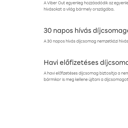
A Viber Out egyenleg hozzáadódik az egyenleg
hívásokat a világ bármely országába.
30 napos hívás díjcsomag
A 30 napos hívás díjcsomag nemzetközi híváso
Havi előfizetéses díjcso
A havi előfizetéses díjcsomag biztosítja a n
bármikor is meg kellene újítani a díjcsomagot