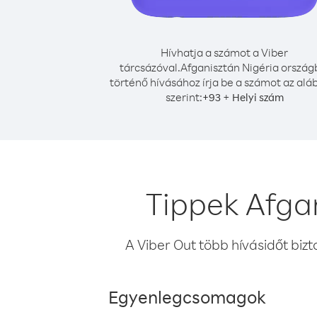
Hívhatja a számot a Viber
tárcsázóval.
Afganisztán Nigéria ország
történő hívásához írja be a számot az alá
szerint:
+
+
93
Helyi szám
Tippek Afga
A Viber Out több hívásidőt bizt
Egyenlegcsomagok