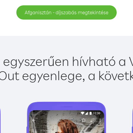
Afganisztán - díjszabás megtekintése
 egyszerűen hívható a V
Out egyenlege, a követk