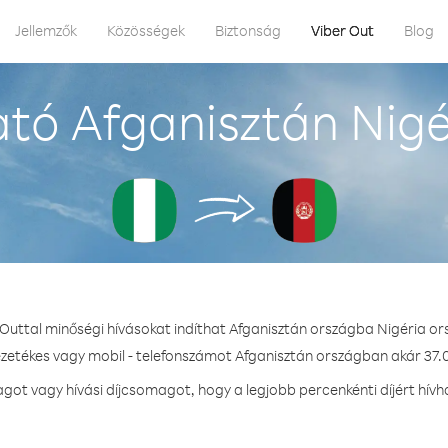
Jellemzők
Közösségek
Biztonság
Viber Out
Blog
tó Afganisztán Nigé
 Outtal minőségi hívásokat indíthat Afganisztán országba Nigéria or
ezetékes vagy mobil - telefonszámot Afganisztán országban akár 37.0
ot vagy hívási díjcsomagot, hogy a legjobb percenkénti díjért hívh