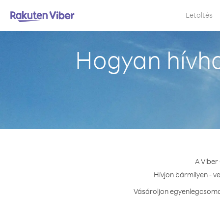
Letöltés
Hogyan hívha
A Viber
Hívjon bármilyen - v
Vásároljon egyenlegcsomag