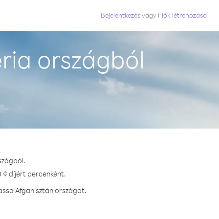
Bejelentkezés
vagy
Fiók létrehozása
ria országból
szágból.
 ¢ díjért percenként.
assa Afganisztán országot.