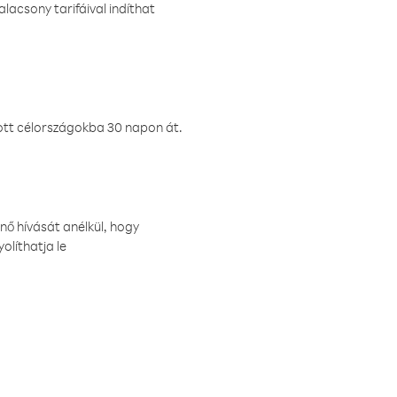
lacsony tarifáival indíthat
ztott célországokba 30 napon át.
nő hívását anélkül, hogy
olíthatja le