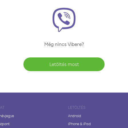
Még nincs Vibere?
Letöltés most
LAT
LETÖLTÉS
 névjegye
Android
özpont
iPhone & iPad