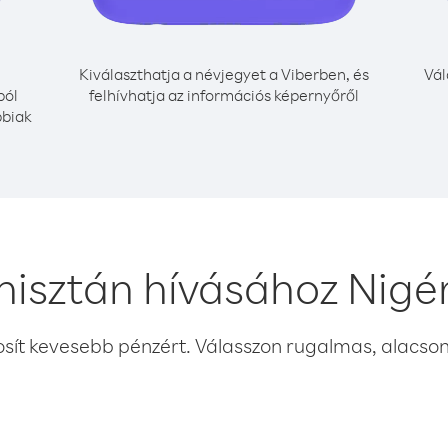
Kiválaszthatja a névjegyet a Viberben, és
Vál
ból
felhívhatja az információs képernyőről
bbiak
nisztán hívásához Nigér
osít kevesebb pénzért. Válasszon rugalmas, alacsony