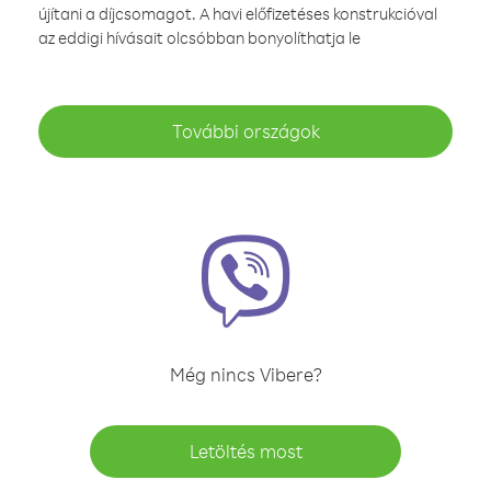
újítani a díjcsomagot. A havi előfizetéses konstrukcióval
az eddigi hívásait olcsóbban bonyolíthatja le
További országok
Még nincs Vibere?
Letöltés most