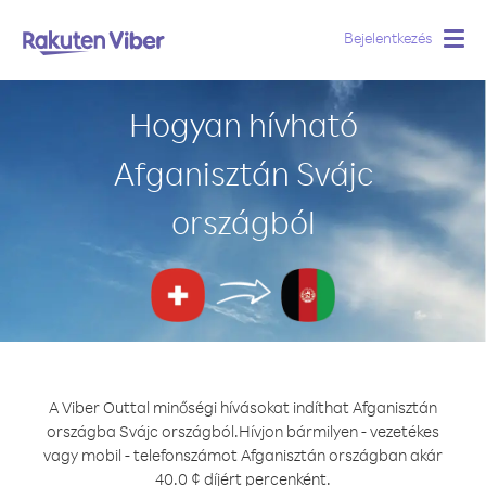
Bejelentkezés
Togg
navig
Hogyan hívható
Afganisztán Svájc
országból
A Viber Outtal minőségi hívásokat indíthat Afganisztán
országba Svájc országból.
Hívjon bármilyen - vezetékes
vagy mobil - telefonszámot Afganisztán országban akár
40.0 ¢ díjért percenként.