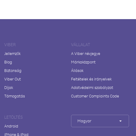
VIBER
VÁLLALAT
Jellemzők
A Viber névjegye
Blog
Márkaközpont
Biztonság
Állások
Viber Out
Feltételek és irányelvek
Díjak
Adatvédelmi szabályzat
Támogatás
Customer Complaints Code
LETÖLTÉS
Magyar
Android
iPhone & iPad