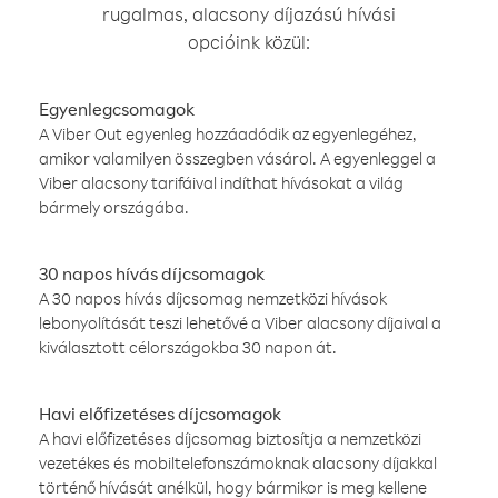
rugalmas, alacsony díjazású hívási
opcióink közül:
Egyenlegcsomagok
A Viber Out egyenleg hozzáadódik az egyenlegéhez,
amikor valamilyen összegben vásárol. A egyenleggel a
Viber alacsony tarifáival indíthat hívásokat a világ
bármely országába.
30 napos hívás díjcsomagok
A 30 napos hívás díjcsomag nemzetközi hívások
lebonyolítását teszi lehetővé a Viber alacsony díjaival a
kiválasztott célországokba 30 napon át.
Havi előfizetéses díjcsomagok
A havi előfizetéses díjcsomag biztosítja a nemzetközi
vezetékes és mobiltelefonszámoknak alacsony díjakkal
történő hívását anélkül, hogy bármikor is meg kellene