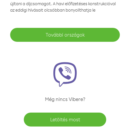
újítani a díjcsomagot. A havi előfizetéses konstrukcióval
az eddigi hívásait olcsóbban bonyolíthatja le
További országok
Még nincs Vibere?
Letöltés most