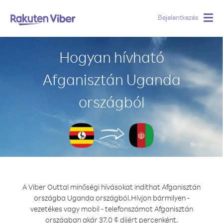
Bejelentkezés
Togg
navig
Hogyan hívható
Afganisztán Uganda
országból
A Viber Outtal minőségi hívásokat indíthat Afganisztán
országba Uganda országból.
Hívjon bármilyen -
vezetékes vagy mobil - telefonszámot Afganisztán
országban akár 37.0 ¢ díjért percenként.