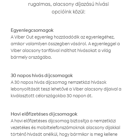
rugalmas, alacsony díjazású hívási
opcióink közül:
Egyenlegcsomagok
A Viber Out egyenleg hozzáadódik az egyenlegéhez,
amikor valamilyen összegben vásárol. A egyenleggel a
Viber alacsony tarifáival indíthat hívásokat a világ
bármely országába.
30 napos hívás díjcsomagok
A 30 napos hívás díjcsomag nemzetközi hívások
lebonyolítását teszi lehetővé a Viber alacsony díjaival a
kiválasztott célországokba 30 napon át.
Havi előfizetéses díjcsomagok
A havi előfizetéses díjcsomag biztosítja a nemzetközi
vezetékes és mobiltelefonszámoknak alacsony díjakkal
történő hívását anélkül, hogy bármikor is meg kellene