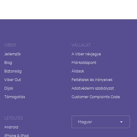
VIBER
VÁLLALAT
Jellemzők
A Viber névjegye
Blog
Márkaközpont
Biztonság
Állások
Viber Out
Feltételek és irányelvek
Díjak
Adatvédelmi szabályzat
Támogatás
Customer Complaints Code
LETÖLTÉS
Magyar
Android
iPhone & iPad