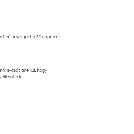
ztott célországokba 30 napon át.
nő hívását anélkül, hogy
olíthatja le