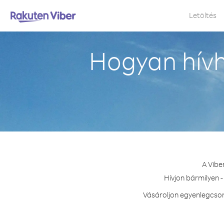
Letöltés
Hogyan hívh
A Vibe
Hívjon bármilyen -
Vásároljon egyenlegcsom