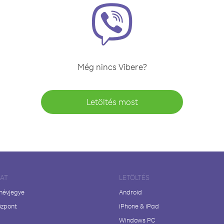
Még nincs Vibere?
Letöltés most
LAT
LETÖLTÉS
 névjegye
Android
özpont
iPhone & iPad
Windows PC