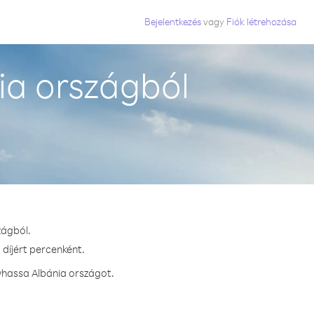
Bejelentkezés
vagy
Fiók létrehozása
ia országból
zágból.
 díjért percenként.
vhassa Albánia országot.