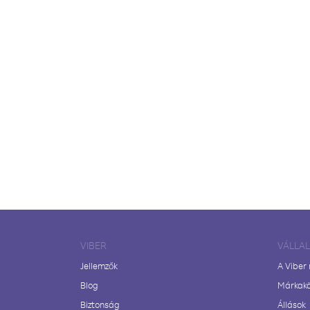
VIBER
VÁLLA
Jellemzők
A Viber
Blog
Márkak
Biztonság
Állások