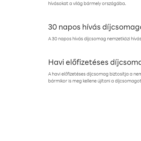
hívásokat a világ bármely országába.
30 napos hívás díjcsomag
A 30 napos hívás díjcsomag nemzetközi híváso
Havi előfizetéses díjcso
A havi előfizetéses díjcsomag biztosítja a n
bármikor is meg kellene újítani a díjcsomagot