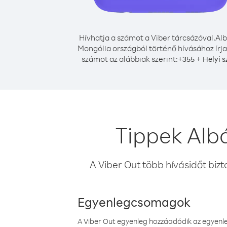
Hívhatja a számot a Viber tárcsázóval.
Alb
Mongólia országból történő hívásához írja
számot az alábbiak szerint:
+
+
355
Helyi 
Tippek Alb
A Viber Out több hívásidőt bizt
Egyenlegcsomagok
A Viber Out egyenleg hozzáadódik az egyenleg