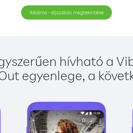
Albánia - díjszabás megtekintése
gyszerűen hívható a Vib
Out egyenlege, a követk