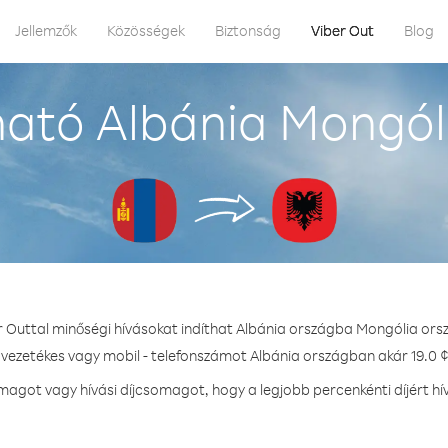
Jellemzők
Közösségek
Biztonság
Viber Out
Blog
ató Albánia Mongól
r Outtal minőségi hívásokat indíthat Albánia országba Mongólia ors
 vezetékes vagy mobil - telefonszámot Albánia országban akár 19.0 ¢
agot vagy hívási díjcsomagot, hogy a legjobb percenkénti díjért hí