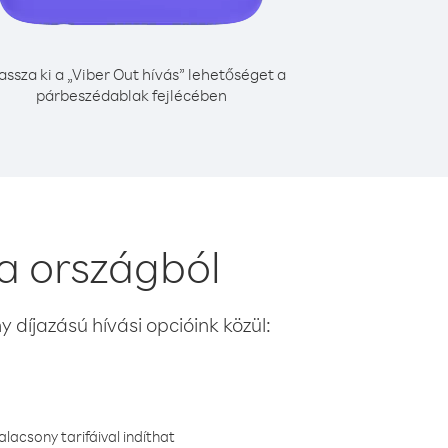
assza ki a „Viber Out hívás” lehetőséget a
párbeszédablak fejlécében
a országból
 díjazású hívási opcióink közül:
lacsony tarifáival indíthat