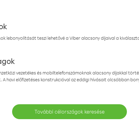
ok
k lebonyolítását teszi lehetővé a Viber alacsony díjaival a kiválas
magok
emzetközi vezetékes és mobiltelefonszámoknak alacsony díjakkal törté
. A havi előfizetéses konstrukcióval az eddigi hívásait olcsóbban bony
További célországok keresése