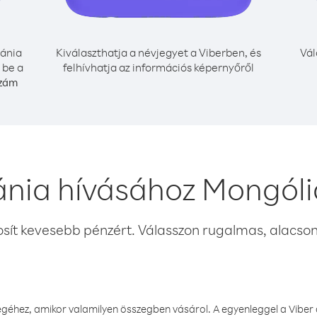
ánia
Kiválaszthatja a névjegyet a Viberben, és
Vál
 be a
felhívhatja az információs képernyőről
szám
ánia hívásához Mongóli
osít kevesebb pénzért. Válasszon rugalmas, alacsony
éhez, amikor valamilyen összegben vásárol. A egyenleggel a Viber a