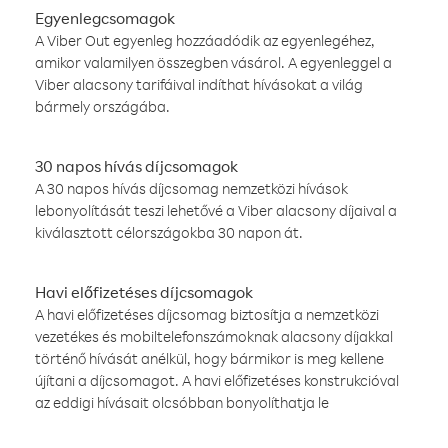
Egyenlegcsomagok
A Viber Out egyenleg hozzáadódik az egyenlegéhez,
amikor valamilyen összegben vásárol. A egyenleggel a
Viber alacsony tarifáival indíthat hívásokat a világ
bármely országába.
30 napos hívás díjcsomagok
A 30 napos hívás díjcsomag nemzetközi hívások
lebonyolítását teszi lehetővé a Viber alacsony díjaival a
kiválasztott célországokba 30 napon át.
Havi előfizetéses díjcsomagok
A havi előfizetéses díjcsomag biztosítja a nemzetközi
vezetékes és mobiltelefonszámoknak alacsony díjakkal
történő hívását anélkül, hogy bármikor is meg kellene
újítani a díjcsomagot. A havi előfizetéses konstrukcióval
az eddigi hívásait olcsóbban bonyolíthatja le