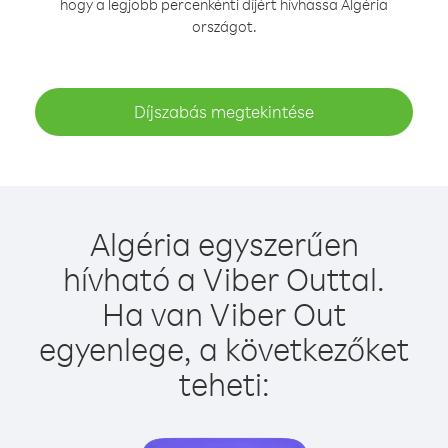
hogy a legjobb percenkénti díjért hívhassa Algéria
országot.
Díjszabás megtekintése
Algéria egyszerűen
hívható a Viber Outtal.
Ha van Viber Out
egyenlege, a következőket
teheti: