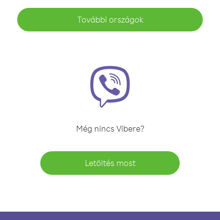
További országok
Még nincs Vibere?
Letöltés most