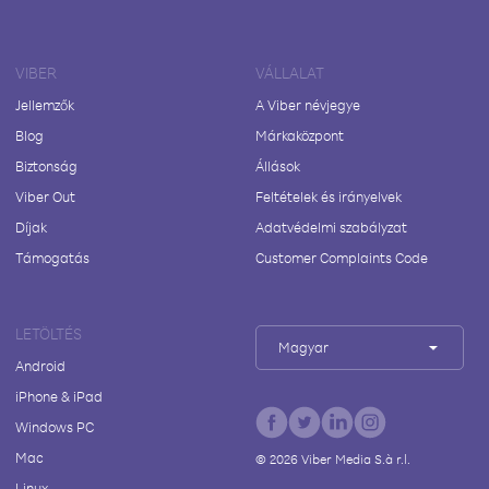
VIBER
VÁLLALAT
Jellemzők
A Viber névjegye
Blog
Márkaközpont
Biztonság
Állások
Viber Out
Feltételek és irányelvek
Díjak
Adatvédelmi szabályzat
Támogatás
Customer Complaints Code
LETÖLTÉS
Magyar
Android
iPhone & iPad
Windows PC
Mac
©
2026
Viber Media S.à r.l.
Linux