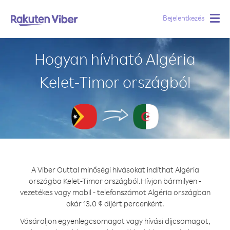
Bejelentkezés
Togg
navig
Hogyan hívható Algéria
Kelet-Timor országból
A Viber Outtal minőségi hívásokat indíthat Algéria
országba Kelet-Timor országból.
Hívjon bármilyen -
vezetékes vagy mobil - telefonszámot Algéria országban
akár 13.0 ¢ díjért percenként.
Vásároljon egyenlegcsomagot vagy hívási díjcsomagot,