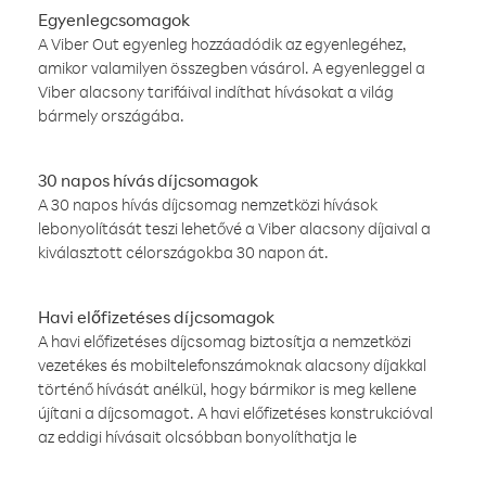
Egyenlegcsomagok
A Viber Out egyenleg hozzáadódik az egyenlegéhez,
amikor valamilyen összegben vásárol. A egyenleggel a
Viber alacsony tarifáival indíthat hívásokat a világ
bármely országába.
30 napos hívás díjcsomagok
A 30 napos hívás díjcsomag nemzetközi hívások
lebonyolítását teszi lehetővé a Viber alacsony díjaival a
kiválasztott célországokba 30 napon át.
Havi előfizetéses díjcsomagok
A havi előfizetéses díjcsomag biztosítja a nemzetközi
vezetékes és mobiltelefonszámoknak alacsony díjakkal
történő hívását anélkül, hogy bármikor is meg kellene
újítani a díjcsomagot. A havi előfizetéses konstrukcióval
az eddigi hívásait olcsóbban bonyolíthatja le