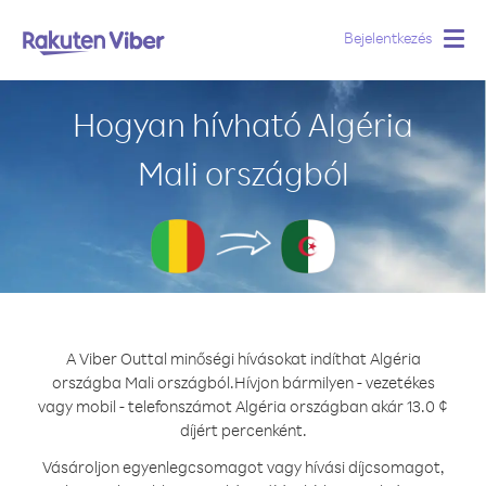
Bejelentkezés
Togg
navig
Hogyan hívható Algéria
Mali országból
A Viber Outtal minőségi hívásokat indíthat Algéria
országba Mali országból.
Hívjon bármilyen - vezetékes
vagy mobil - telefonszámot Algéria országban akár 13.0 ¢
díjért percenként.
Vásároljon egyenlegcsomagot vagy hívási díjcsomagot,