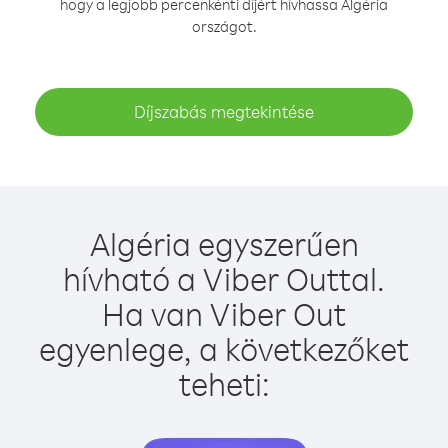
hogy a legjobb percenkénti díjért hívhassa Algéria
országot.
Díjszabás megtekintése
Algéria egyszerűen
hívható a Viber Outtal.
Ha van Viber Out
egyenlege, a következőket
teheti: