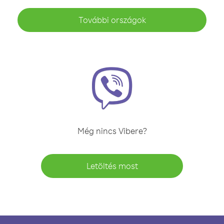
További országok
Még nincs Vibere?
Letöltés most