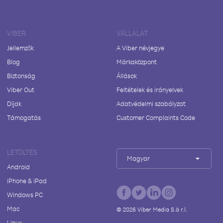
VIBER
VÁLLALAT
Jellemzők
A Viber névjegye
Blog
Márkaközpont
Biztonság
Állások
Viber Out
Feltételek és irányelvek
Díjak
Adatvédelmi szabályzat
Támogatás
Customer Complaints Code
LETÖLTÉS
Magyar
Android
iPhone & iPad
Windows PC
Mac
©
2026
Viber Media S.à r.l.
Linux