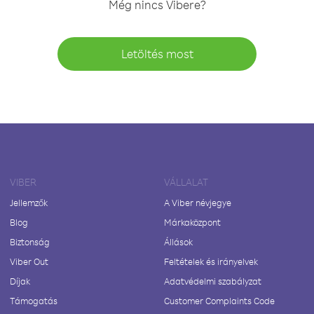
Még nincs Vibere?
Letöltés most
VIBER
VÁLLALAT
Jellemzők
A Viber névjegye
Blog
Márkaközpont
Biztonság
Állások
Viber Out
Feltételek és irányelvek
Díjak
Adatvédelmi szabályzat
Támogatás
Customer Complaints Code