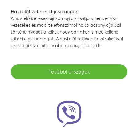
Havi előfizetéses díjcsomagok
A havi előfizetéses díjcsomag biztosítja a nemzetközi
vezetékes és mobiltelefonszámoknak alacsony díjakkal
történő hívását anélkül, hogy bármikor is meg kellene
újítani a díjcsomagot. A havi előfizetéses konstrukcióval
az eddigi hívásait olcsóbban bonyolíthatja le
További országok