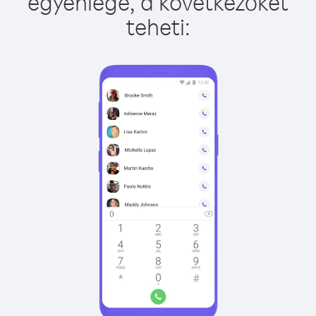
egyenlege, a következőket
teheti: