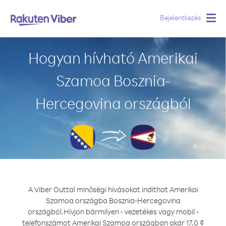
Bejelentkezés
Togg
navig
Hogyan hívható Amerikai
Szamoa Bosznia-
Hercegovina országból
A Viber Outtal minőségi hívásokat indíthat Amerikai
Szamoa országba Bosznia-Hercegovina
országból.
Hívjon bármilyen - vezetékes vagy mobil -
telefonszámot Amerikai Szamoa országban akár 17.0 ¢