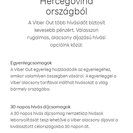
Hercegovina
országból
A Viber Out több hívásidőt biztosít
kevesebb pénzért. Válasszon
rugalmas, alacsony díjazású hívási
opcióink közül:
Egyenlegcsomagok
A Viber Out egyenleg hozzáadódik az egyenlegéhez,
amikor valamilyen összegben vásárol. A egyenleggel a
Viber alacsony tarifáival indíthat hívásokat a világ
bármely országába.
30 napos hívás díjcsomagok
A 30 napos hívás díjcsomag nemzetközi hívások
lebonyolítását teszi lehetővé a Viber alacsony díjaival a
kiválasztott célországokba 30 napon át.