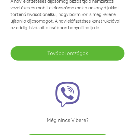
A havi előfizetéses díjcsomag biztosítja a nemzetközi
vezetékes és mobiltelefonszámoknak alacsony díjakkal
történő hívását anélkül, hogy bármikor is meg kellene
újítani a díjcsomagot. A havi előfizetéses konstrukcióval
az eddigi hívásait olcsóbban bonyolíthatja le
További országok
Még nincs Vibere?