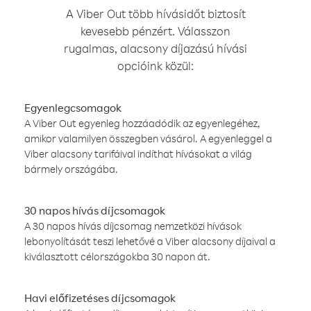
A Viber Out több hívásidőt biztosít
kevesebb pénzért. Válasszon
rugalmas, alacsony díjazású hívási
opcióink közül:
Egyenlegcsomagok
A Viber Out egyenleg hozzáadódik az egyenlegéhez,
amikor valamilyen összegben vásárol. A egyenleggel a
Viber alacsony tarifáival indíthat hívásokat a világ
bármely országába.
30 napos hívás díjcsomagok
A 30 napos hívás díjcsomag nemzetközi hívások
lebonyolítását teszi lehetővé a Viber alacsony díjaival a
kiválasztott célországokba 30 napon át.
Havi előfizetéses díjcsomagok