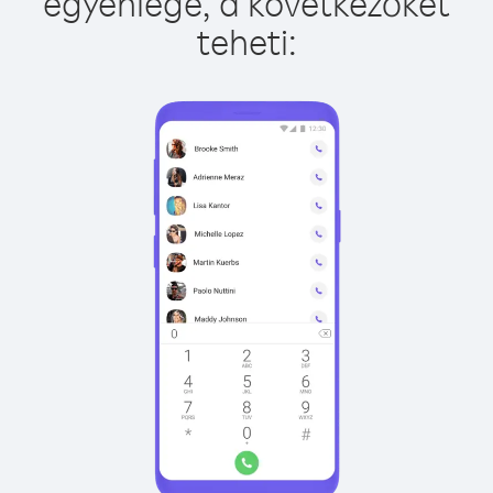
egyenlege, a következőket
teheti: