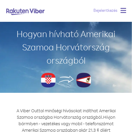
Bejelentkezés
Togg
navig
Hogyan hívható Amerikai
Szamoa Horvátország
országból
A Viber Outtal minőségi hívásokat indíthat Amerikai
Szamoa országba Horvátország országból.
Hívjon
bármilyen - vezetékes vagy mobil - telefonszámot
Amerikai Szamoa országban akár 21.3 ¢ díjért