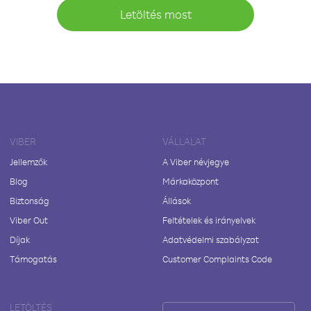
Letöltés most
VIBER
VÁLLALAT
Jellemzők
A Viber névjegye
Blog
Márkaközpont
Biztonság
Állások
Viber Out
Feltételek és irányelvek
Díjak
Adatvédelmi szabályzat
Támogatás
Customer Complaints Code
LETÖLTÉS