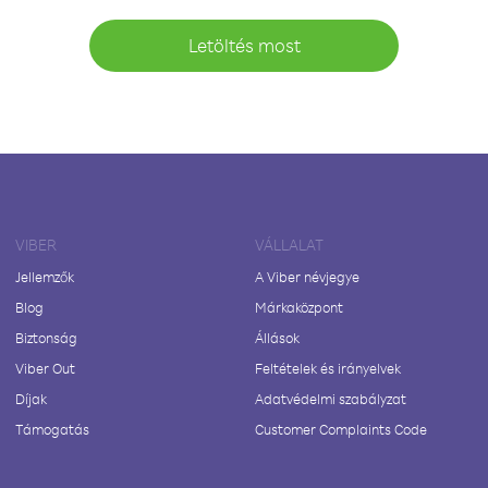
Letöltés most
VIBER
VÁLLALAT
Jellemzők
A Viber névjegye
Blog
Márkaközpont
Biztonság
Állások
Viber Out
Feltételek és irányelvek
Díjak
Adatvédelmi szabályzat
Támogatás
Customer Complaints Code