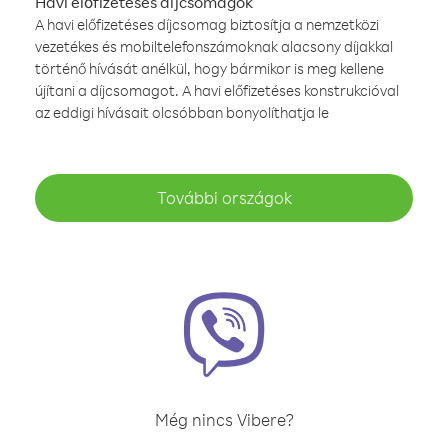
Havi előfizetéses díjcsomagok
A havi előfizetéses díjcsomag biztosítja a nemzetközi
vezetékes és mobiltelefonszámoknak alacsony díjakkal
történő hívását anélkül, hogy bármikor is meg kellene
újítani a díjcsomagot. A havi előfizetéses konstrukcióval
az eddigi hívásait olcsóbban bonyolíthatja le
További országok
Még nincs Vibere?