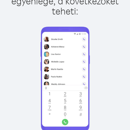
egyenlege, a következőket
teheti: