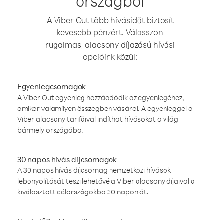
országból
A Viber Out több hívásidőt biztosít
kevesebb pénzért. Válasszon
rugalmas, alacsony díjazású hívási
opcióink közül:
Egyenlegcsomagok
A Viber Out egyenleg hozzáadódik az egyenlegéhez,
amikor valamilyen összegben vásárol. A egyenleggel a
Viber alacsony tarifáival indíthat hívásokat a világ
bármely országába.
30 napos hívás díjcsomagok
A 30 napos hívás díjcsomag nemzetközi hívások
lebonyolítását teszi lehetővé a Viber alacsony díjaival a
kiválasztott célországokba 30 napon át.