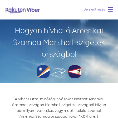
Bejelentkezés
Togg
navig
Hogyan hívható Amerikai
Szamoa Marshall-szigetek
országból
A Viber Outtal minőségi hívásokat indíthat Amerikai
Szamoa országba Marshall-szigetek országból.
Hívjon
bármilyen - vezetékes vagy mobil - telefonszámot
Amerikai Szamoa országban akár 17.0 ¢ díjért