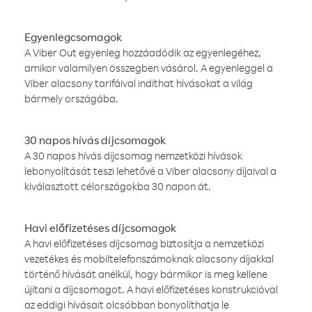
Egyenlegcsomagok
A Viber Out egyenleg hozzáadódik az egyenlegéhez,
amikor valamilyen összegben vásárol. A egyenleggel a
Viber alacsony tarifáival indíthat hívásokat a világ
bármely országába.
30 napos hívás díjcsomagok
A 30 napos hívás díjcsomag nemzetközi hívások
lebonyolítását teszi lehetővé a Viber alacsony díjaival a
kiválasztott célországokba 30 napon át.
Havi előfizetéses díjcsomagok
A havi előfizetéses díjcsomag biztosítja a nemzetközi
vezetékes és mobiltelefonszámoknak alacsony díjakkal
történő hívását anélkül, hogy bármikor is meg kellene
újítani a díjcsomagot. A havi előfizetéses konstrukcióval
az eddigi hívásait olcsóbban bonyolíthatja le