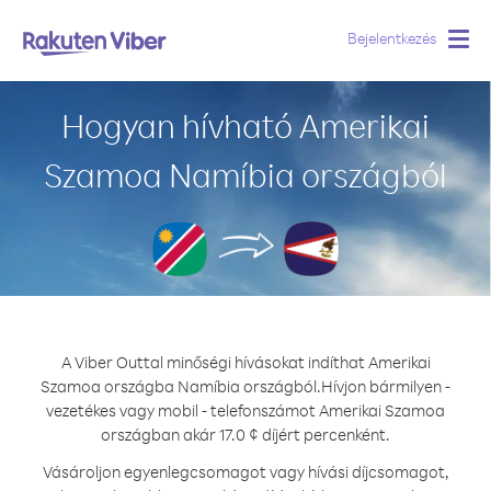
Bejelentkezés
Togg
navig
Hogyan hívható Amerikai
Szamoa Namíbia országból
A Viber Outtal minőségi hívásokat indíthat Amerikai
Szamoa országba Namíbia országból.
Hívjon bármilyen -
vezetékes vagy mobil - telefonszámot Amerikai Szamoa
országban akár 17.0 ¢ díjért percenként.
Vásároljon egyenlegcsomagot vagy hívási díjcsomagot,