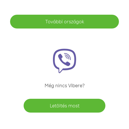
További országok
Még nincs Vibere?
Letöltés most