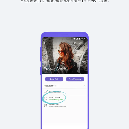
a számot az alábbiak szerint:
+
+
1
Helyi szám