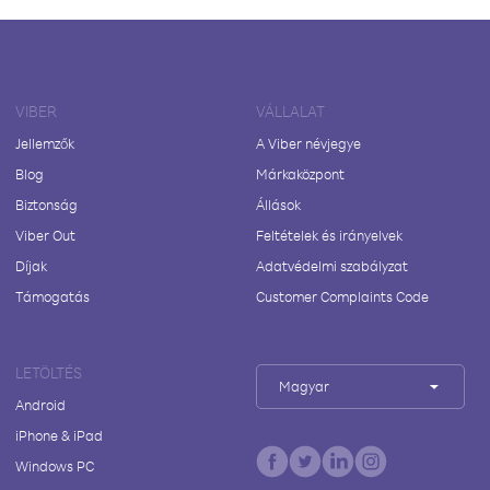
VIBER
VÁLLALAT
Jellemzők
A Viber névjegye
Blog
Márkaközpont
Biztonság
Állások
Viber Out
Feltételek és irányelvek
Díjak
Adatvédelmi szabályzat
Támogatás
Customer Complaints Code
LETÖLTÉS
Magyar
Android
iPhone & iPad
Windows PC