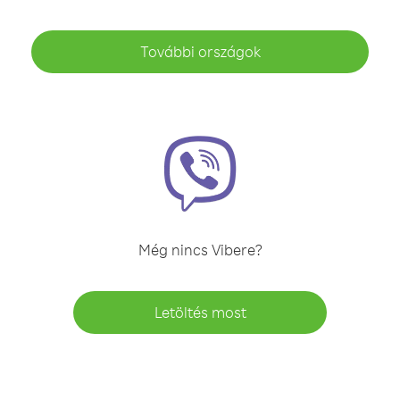
További országok
Még nincs Vibere?
Letöltés most