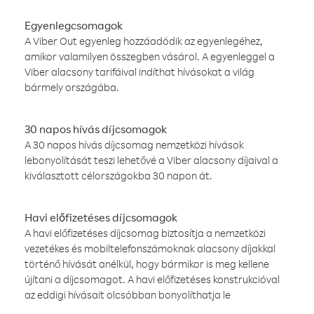
Egyenlegcsomagok
A Viber Out egyenleg hozzáadódik az egyenlegéhez,
amikor valamilyen összegben vásárol. A egyenleggel a
Viber alacsony tarifáival indíthat hívásokat a világ
bármely országába.
30 napos hívás díjcsomagok
A 30 napos hívás díjcsomag nemzetközi hívások
lebonyolítását teszi lehetővé a Viber alacsony díjaival a
kiválasztott célországokba 30 napon át.
Havi előfizetéses díjcsomagok
A havi előfizetéses díjcsomag biztosítja a nemzetközi
vezetékes és mobiltelefonszámoknak alacsony díjakkal
történő hívását anélkül, hogy bármikor is meg kellene
újítani a díjcsomagot. A havi előfizetéses konstrukcióval
az eddigi hívásait olcsóbban bonyolíthatja le