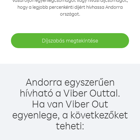
Vásároljon egyenlegcsomagot vagy hívási díjcsomagot,
hogy a legjobb percenkénti díjért hívhassa Andorra
országot.
Díjszabás megtekintése
Andorra egyszerűen
hívható a Viber Outtal.
Ha van Viber Out
egyenlege, a következőket
teheti: