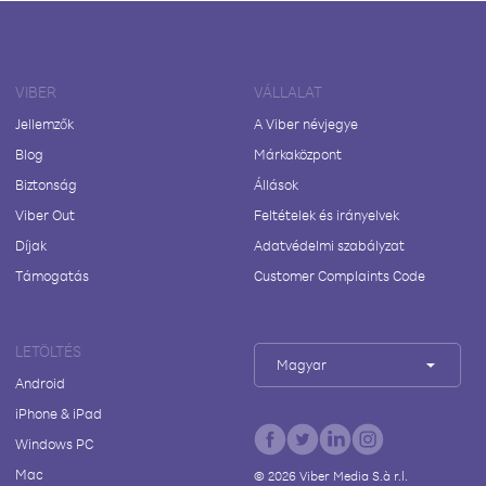
VIBER
VÁLLALAT
Jellemzők
A Viber névjegye
Blog
Márkaközpont
Biztonság
Állások
Viber Out
Feltételek és irányelvek
Díjak
Adatvédelmi szabályzat
Támogatás
Customer Complaints Code
LETÖLTÉS
Magyar
Android
iPhone & iPad
Windows PC
Mac
©
2026
Viber Media S.à r.l.