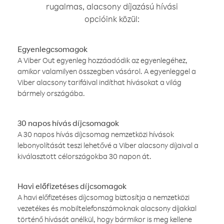
rugalmas, alacsony díjazású hívási
opcióink közül:
Egyenlegcsomagok
A Viber Out egyenleg hozzáadódik az egyenlegéhez,
amikor valamilyen összegben vásárol. A egyenleggel a
Viber alacsony tarifáival indíthat hívásokat a világ
bármely országába.
30 napos hívás díjcsomagok
A 30 napos hívás díjcsomag nemzetközi hívások
lebonyolítását teszi lehetővé a Viber alacsony díjaival a
kiválasztott célországokba 30 napon át.
Havi előfizetéses díjcsomagok
A havi előfizetéses díjcsomag biztosítja a nemzetközi
vezetékes és mobiltelefonszámoknak alacsony díjakkal
történő hívását anélkül, hogy bármikor is meg kellene