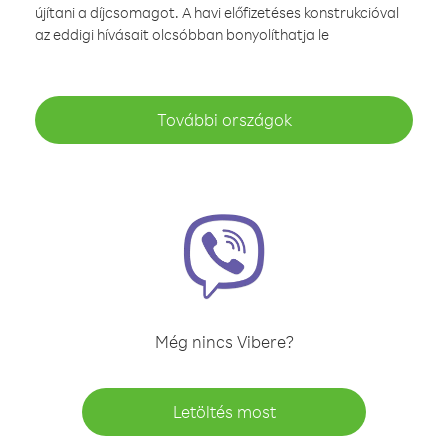
újítani a díjcsomagot. A havi előfizetéses konstrukcióval
az eddigi hívásait olcsóbban bonyolíthatja le
További országok
Még nincs Vibere?
Letöltés most