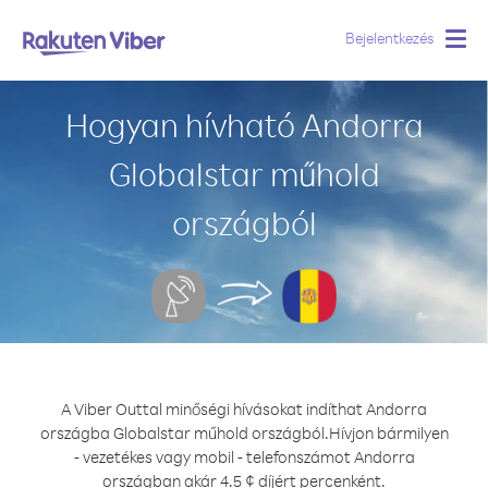
Bejelentkezés
Togg
navig
Hogyan hívható Andorra
Globalstar műhold
országból
A Viber Outtal minőségi hívásokat indíthat Andorra
országba Globalstar műhold országból.
Hívjon bármilyen
- vezetékes vagy mobil - telefonszámot Andorra
országban akár 4.5 ¢ díjért percenként.