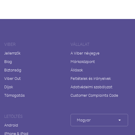
VIBER
VÁLLALAT
Jellemzők
A Viber névjegye
Blog
Márkaközpont
Biztonság
Állások
Viber Out
Feltételek és irányelvek
Díjak
Adatvédelmi szabályzat
Támogatás
Customer Complaints Code
LETÖLTÉS
Magyar
Android
iPhone & iPad