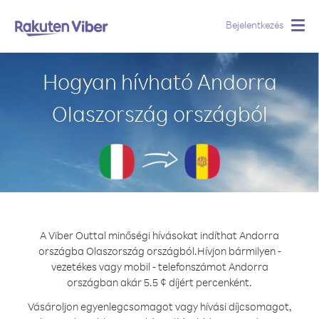
Bejelentkezés
Togg
navig
Hogyan hívható Andorra
Olaszország országból
A Viber Outtal minőségi hívásokat indíthat Andorra
országba Olaszország országból.
Hívjon bármilyen -
vezetékes vagy mobil - telefonszámot Andorra
országban akár 5.5 ¢ díjért percenként.
Vásároljon egyenlegcsomagot vagy hívási díjcsomagot,