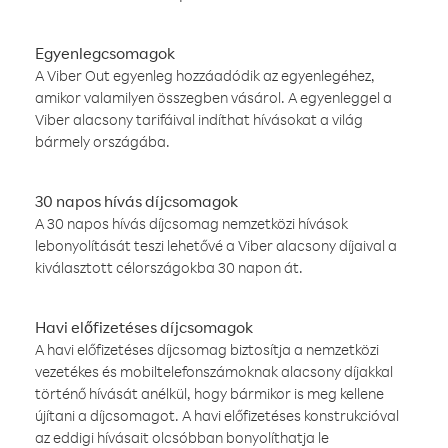
Egyenlegcsomagok
A Viber Out egyenleg hozzáadódik az egyenlegéhez,
amikor valamilyen összegben vásárol. A egyenleggel a
Viber alacsony tarifáival indíthat hívásokat a világ
bármely országába.
30 napos hívás díjcsomagok
A 30 napos hívás díjcsomag nemzetközi hívások
lebonyolítását teszi lehetővé a Viber alacsony díjaival a
kiválasztott célországokba 30 napon át.
Havi előfizetéses díjcsomagok
A havi előfizetéses díjcsomag biztosítja a nemzetközi
vezetékes és mobiltelefonszámoknak alacsony díjakkal
történő hívását anélkül, hogy bármikor is meg kellene
újítani a díjcsomagot. A havi előfizetéses konstrukcióval
az eddigi hívásait olcsóbban bonyolíthatja le