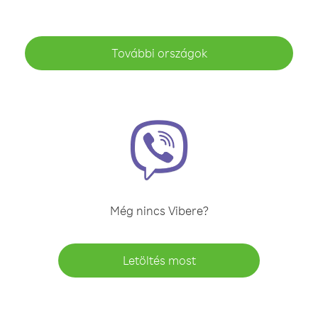
További országok
Még nincs Vibere?
Letöltés most