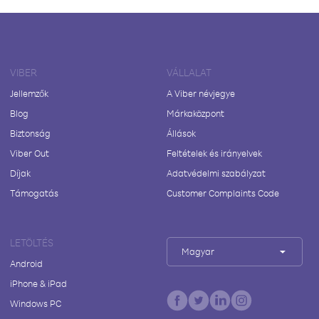
VIBER
VÁLLALAT
Jellemzők
A Viber névjegye
Blog
Márkaközpont
Biztonság
Állások
Viber Out
Feltételek és irányelvek
Díjak
Adatvédelmi szabályzat
Támogatás
Customer Complaints Code
LETÖLTÉS
Magyar
Android
iPhone & iPad
Windows PC