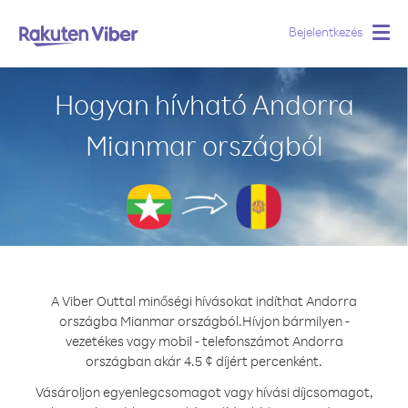
Bejelentkezés
Togg
navig
Hogyan hívható Andorra
Mianmar országból
A Viber Outtal minőségi hívásokat indíthat Andorra
országba Mianmar országból.
Hívjon bármilyen -
vezetékes vagy mobil - telefonszámot Andorra
országban akár 4.5 ¢ díjért percenként.
Vásároljon egyenlegcsomagot vagy hívási díjcsomagot,