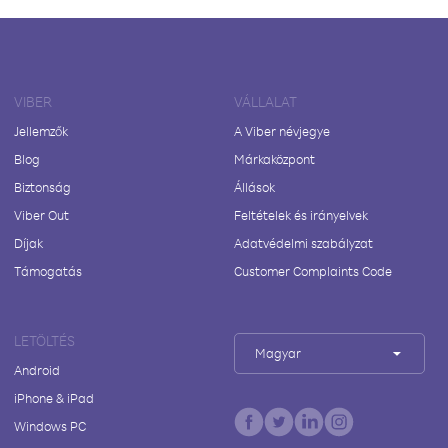
VIBER
VÁLLALAT
Jellemzők
A Viber névjegye
Blog
Márkaközpont
Biztonság
Állások
Viber Out
Feltételek és irányelvek
Díjak
Adatvédelmi szabályzat
Támogatás
Customer Complaints Code
LETÖLTÉS
Magyar
Android
iPhone & iPad
Windows PC