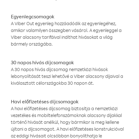
Egyenlegcsomagok
A Viber Out egyenleg hozzáadódik az egyenlegéhez,
amikor valamilyen összegben vásárol. A egyenleggel a
Viber alacsony tarifáival indíthat hívásokat a világ
bármely országába.
30 napos hívás díjcsomagok
A 30 napos hívás díjcsomag nemzetközi hívások
lebonyolítását teszi lehetővé a Viber alacsony díjaival a
kiválasztott célországokba 30 napon át.
Havi előfizetéses díjcsomagok
A havi előfizetéses díjcsomag biztosítja a nemzetközi
vezetékes és mobiltelefonszámoknak alacsony díjakkal
történő hívását anélkül, hogy bármikor is meg kellene
újítani a díjcsomagot. A havi előfizetéses konstrukcióval
az eddigi hívásait olcsóbban bonyolíthatja le