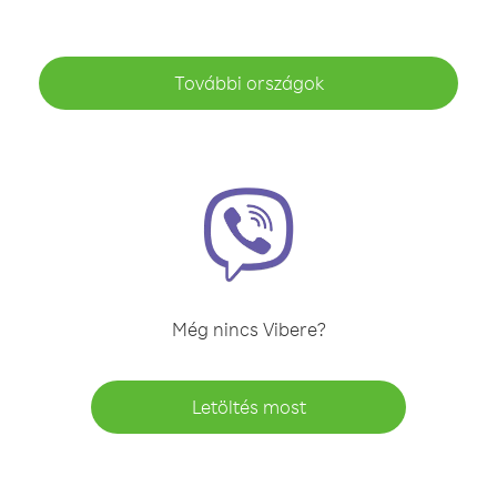
További országok
Még nincs Vibere?
Letöltés most