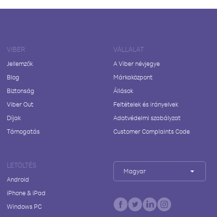
VIBER
VÁLLALAT
Jellemzők
A Viber névjegye
Blog
Márkaközpont
Biztonság
Állások
Viber Out
Feltételek és irányelvek
Díjak
Adatvédelmi szabályzat
Támogatás
Customer Complaints Code
LETÖLTÉS
Magyar
Android
iPhone & iPad
Windows PC