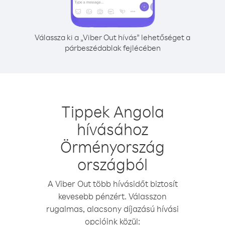
Válassza ki a „Viber Out hívás” lehetőséget a
párbeszédablak fejlécében
Tippek Angola
hívásához
Örményország
országból
A Viber Out több hívásidőt biztosít
kevesebb pénzért. Válasszon
rugalmas, alacsony díjazású hívási
opcióink közül: