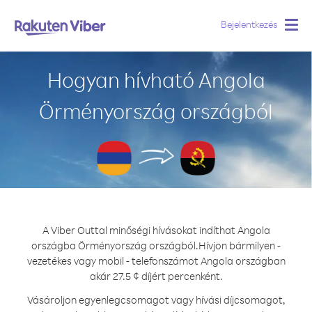
Bejelentkezés
Togg
navig
Hogyan hívható Angola
Örményország országból
A Viber Outtal minőségi hívásokat indíthat Angola
országba Örményország országból.
Hívjon bármilyen -
vezetékes vagy mobil - telefonszámot Angola országban
akár 27.5 ¢ díjért percenként.
Vásároljon egyenlegcsomagot vagy hívási díjcsomagot,