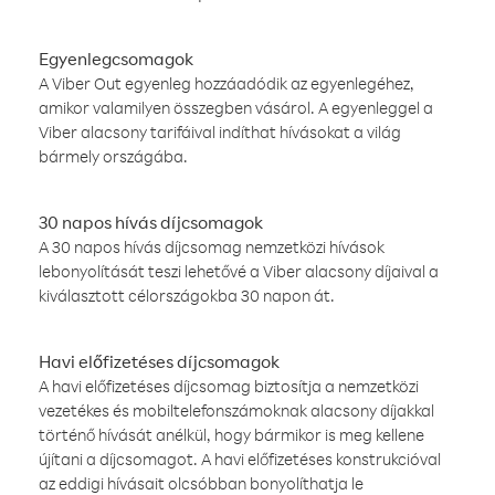
Egyenlegcsomagok
A Viber Out egyenleg hozzáadódik az egyenlegéhez,
amikor valamilyen összegben vásárol. A egyenleggel a
Viber alacsony tarifáival indíthat hívásokat a világ
bármely országába.
30 napos hívás díjcsomagok
A 30 napos hívás díjcsomag nemzetközi hívások
lebonyolítását teszi lehetővé a Viber alacsony díjaival a
kiválasztott célországokba 30 napon át.
Havi előfizetéses díjcsomagok
A havi előfizetéses díjcsomag biztosítja a nemzetközi
vezetékes és mobiltelefonszámoknak alacsony díjakkal
történő hívását anélkül, hogy bármikor is meg kellene
újítani a díjcsomagot. A havi előfizetéses konstrukcióval
az eddigi hívásait olcsóbban bonyolíthatja le