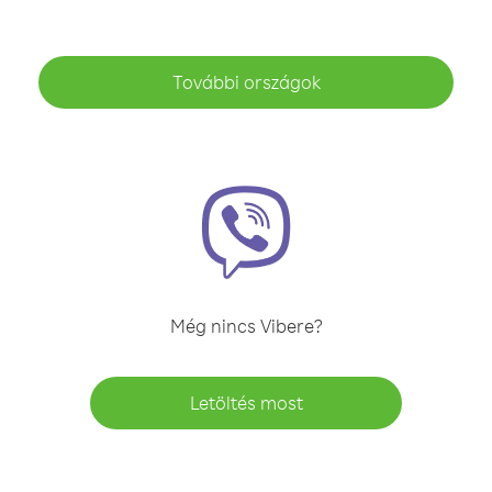
További országok
Még nincs Vibere?
Letöltés most