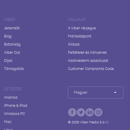
VIBER
VÁLLALAT
Jellemzők
A Viber névjegye
Blog
Márkaközpont
Biztonság
Állások
Viber Out
Feltételek és irányelvek
Díjak
Adatvédelmi szabályzat
Támogatás
Customer Complaints Code
LETÖLTÉS
Magyar
Android
iPhone & iPad
Windows PC
Mac
©
2026
Viber Media S.à r.l.
Linux