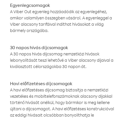
Egyenlegcsomagok
A Viber Out egyenleg hozzáadódik az egyenlegéhez,
amikor valamilyen összegben vásárol. A egyenleggel a
Viber alacsony tarifáival indíthat hívásokat a világ
bármely országába.
30 napos hívás díjcsomagok
A 30 napos hívás díjcsomag nemzetközi hívások
lebonyolítását teszi lehetővé a Viber alacsony díjaival a
kiválasztott célországokba 30 napon át.
Havi előfizetéses díjcsomagok
A havi előfizetéses díjcsomag biztosítja a nemzetközi
vezetékes és mobiltelefonszámoknak alacsony díjakkal
történő hívását anélkül, hogy bármikor is meg kellene
újítani a díjcsomagot. A havi előfizetéses konstrukcióval
az eddigi hívásait olcsóbban bonyolíthatja le