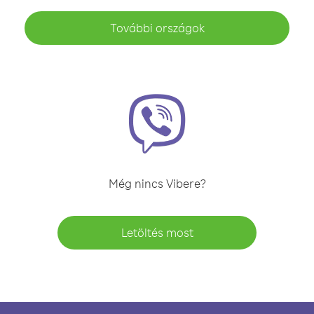
További országok
Még nincs Vibere?
Letöltés most