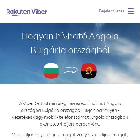
Bejelentkezés
Togg
navig
Hogyan hívható Angola
Bulgária országból
A Viber Outtal minőségi hívásokat indíthat Angola
országba Bulgária országból.
Hívjon bármilyen -
vezetékes vagy mobil - telefonszámot Angola országban
akár 33.0 ¢ díjért percenként.
Vásároljon egyenlegcsomagot vagy hívási díjcsomagot,