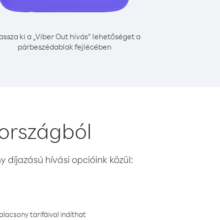
assza ki a „Viber Out hívás” lehetőséget a
párbeszédablak fejlécében
 országból
 díjazású hívási opcióink közül:
lacsony tarifáival indíthat