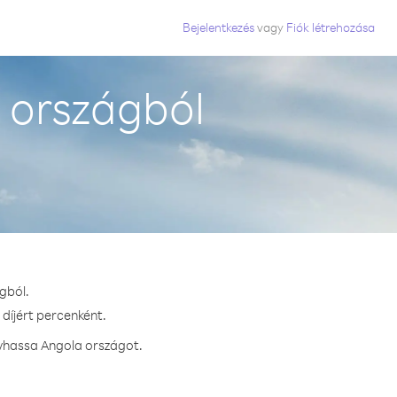
Bejelentkezés
vagy
Fiók létrehozása
 országból
gból.
díjért percenként.
ívhassa Angola országot.