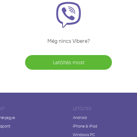
Még nincs Vibere?
Letöltés most
LAT
LETÖLTÉS
 névjegye
Android
özpont
iPhone & iPad
Windows PC