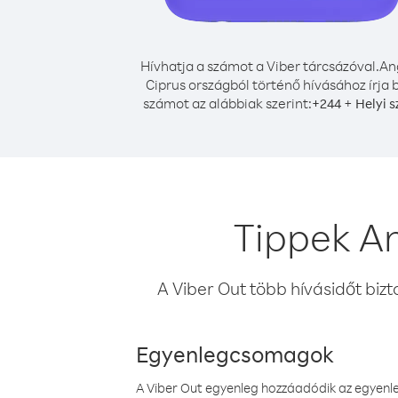
Hívhatja a számot a Viber tárcsázóval.
An
Ciprus országból történő hívásához írja 
számot az alábbiak szerint:
+
+
244
Helyi 
Tippek An
A Viber Out több hívásidőt bizt
Egyenlegcsomagok
A Viber Out egyenleg hozzáadódik az egyenleg