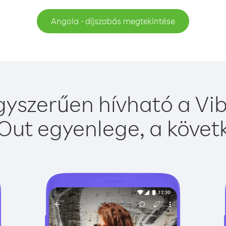
Angola - díjszabás megtekintése
yszerűen hívható a Vib
Out egyenlege, a követk