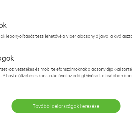
ok
k lebonyolítását teszi lehetővé a Viber alacsony díjaival a kiválas
magok
emzetközi vezetékes és mobiltelefonszámoknak alacsony díjakkal törté
. A havi előfizetéses konstrukcióval az eddigi hívásait olcsóbban bony
További célországok keresése