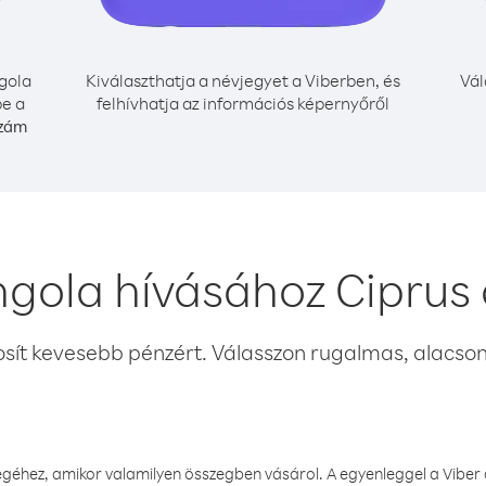
gola
Kiválaszthatja a névjegyet a Viberben, és
Vál
be a
felhívhatja az információs képernyőről
szám
gola hívásához Ciprus
osít kevesebb pénzért. Válasszon rugalmas, alacsony
éhez, amikor valamilyen összegben vásárol. A egyenleggel a Viber a