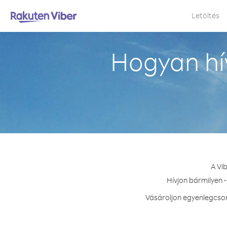
Letöltés
Hogyan hí
A Vi
Hívjon bármilyen 
Vásároljon egyenlegcsom