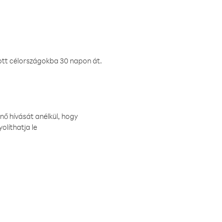
ztott célországokba 30 napon át.
nő hívását anélkül, hogy
olíthatja le