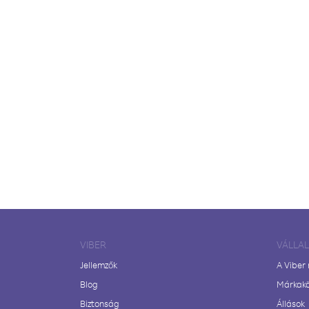
VIBER
VÁLLA
Jellemzők
A Viber
Blog
Márkak
Biztonság
Állások