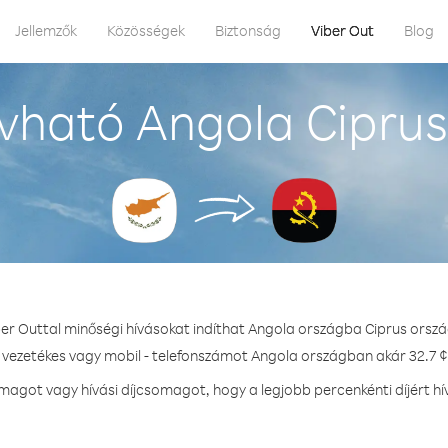
Jellemzők
Közösségek
Biztonság
Viber Out
Blog
vható Angola Ciprus
ber Outtal minőségi hívásokat indíthat Angola országba Ciprus orszá
- vezetékes vagy mobil - telefonszámot Angola országban akár 32.7 ¢ 
agot vagy hívási díjcsomagot, hogy a legjobb percenkénti díjért h