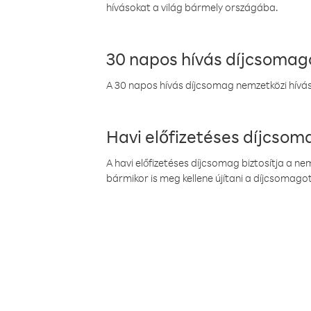
hívásokat a világ bármely országába.
30 napos hívás díjcsomag
A 30 napos hívás díjcsomag nemzetközi híváso
Havi előfizetéses díjcso
A havi előfizetéses díjcsomag biztosítja a n
bármikor is meg kellene újítani a díjcsomagot