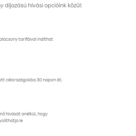
 díjazású hívási opcióink közül:
lacsony tarifáival indíthat
ztott célországokba 30 napon át.
nő hívását anélkül, hogy
olíthatja le