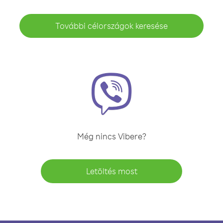
További célországok keresése
Még nincs Vibere?
Letöltés most