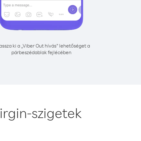
assza ki a „Viber Out hívás” lehetőséget a
párbeszédablak fejlécében
rgin-szigetek