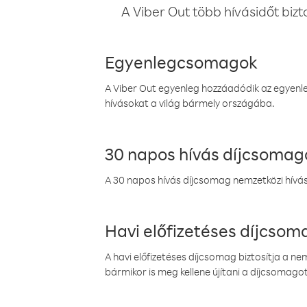
A Viber Out több hívásidőt bizt
Egyenlegcsomagok
A Viber Out egyenleg hozzáadódik az egyenleg
hívásokat a világ bármely országába.
30 napos hívás díjcsomag
A 30 napos hívás díjcsomag nemzetközi híváso
Havi előfizetéses díjcso
A havi előfizetéses díjcsomag biztosítja a n
bármikor is meg kellene újítani a díjcsomagot