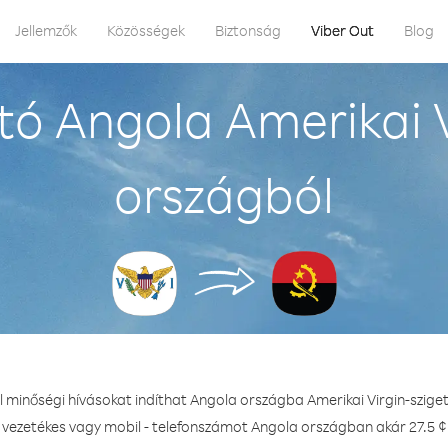
Jellemzők
Közösségek
Biztonság
Viber Out
Blog
ó Angola Amerikai V
országból
l minőségi hívásokat indíthat Angola országba Amerikai Virgin-szige
- vezetékes vagy mobil - telefonszámot Angola országban akár 27.5 ¢ 