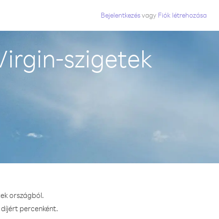
Bejelentkezés
vagy
Fiók létrehozása
irgin-szigetek
tek országból.
díjért percenként.