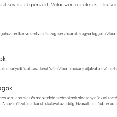
osít kevesebb pénzért. Válasszon rugalmas, alacsony
éhez, amikor valamilyen összegben vásárol. A egyenleggel a Viber a
ok
k lebonyolítását teszi lehetővé a Viber alacsony díjaival a kiválas
magok
emzetközi vezetékes és mobiltelefonszámoknak alacsony díjakkal törté
. A havi előfizetéses konstrukcióval az eddigi hívásait olcsóbban bony