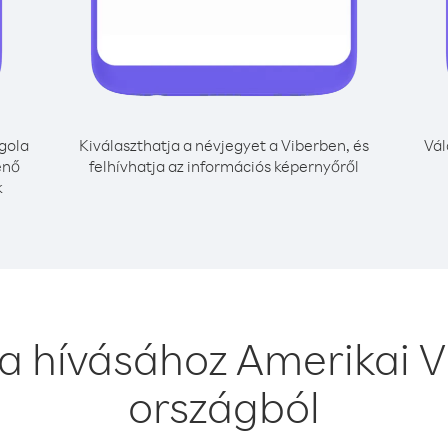
gola
Kiválaszthatja a névjegyet a Viberben, és
Vál
énő
felhívhatja az információs képernyőről
k
a hívásához Amerikai Vi
országból