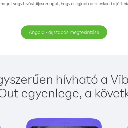
agot vagy hívási díjcsomagot, hogy a legjobb percenkénti díjért h
Angola - díjszabás megtekintése
yszerűen hívható a Vib
Out egyenlege, a követk