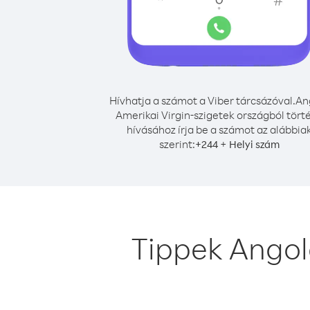
Hívhatja a számot a Viber tárcsázóval.
An
Amerikai Virgin-szigetek országból tört
hívásához írja be a számot az alábbia
szerint:
+
+
244
Helyi szám
Tippek Angol