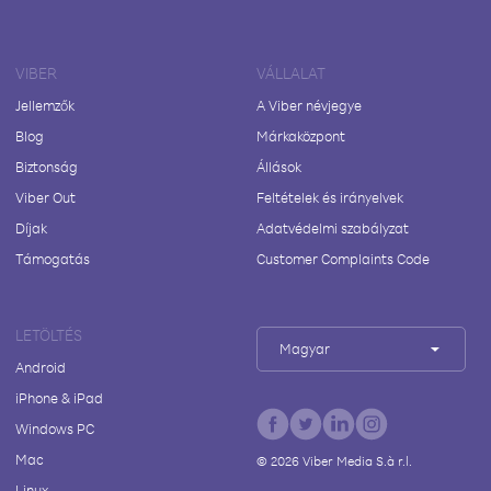
VIBER
VÁLLALAT
Jellemzők
A Viber névjegye
Blog
Márkaközpont
Biztonság
Állások
Viber Out
Feltételek és irányelvek
Díjak
Adatvédelmi szabályzat
Támogatás
Customer Complaints Code
LETÖLTÉS
Magyar
Android
iPhone & iPad
Windows PC
Mac
©
2026
Viber Media S.à r.l.
Linux