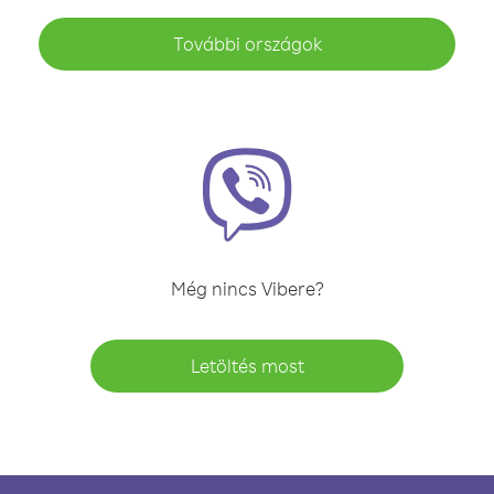
További országok
Még nincs Vibere?
Letöltés most