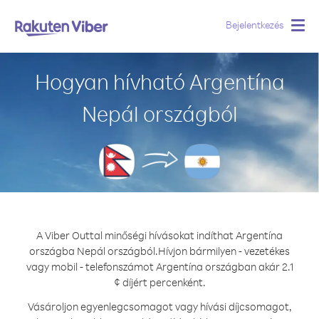
Bejelentkezés
Togg
navig
Hogyan hívható Argentína
Nepál országból
A Viber Outtal minőségi hívásokat indíthat Argentína
országba Nepál országból.
Hívjon bármilyen - vezetékes
vagy mobil - telefonszámot Argentína országban akár 2.1
¢ díjért percenként.
Vásároljon egyenlegcsomagot vagy hívási díjcsomagot,