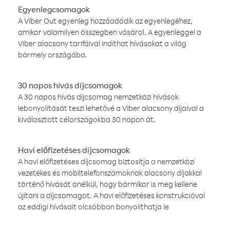
Egyenlegcsomagok
A Viber Out egyenleg hozzáadódik az egyenlegéhez,
amikor valamilyen összegben vásárol. A egyenleggel a
Viber alacsony tarifáival indíthat hívásokat a világ
bármely országába.
30 napos hívás díjcsomagok
A 30 napos hívás díjcsomag nemzetközi hívások
lebonyolítását teszi lehetővé a Viber alacsony díjaival a
kiválasztott célországokba 30 napon át.
Havi előfizetéses díjcsomagok
A havi előfizetéses díjcsomag biztosítja a nemzetközi
vezetékes és mobiltelefonszámoknak alacsony díjakkal
történő hívását anélkül, hogy bármikor is meg kellene
újítani a díjcsomagot. A havi előfizetéses konstrukcióval
az eddigi hívásait olcsóbban bonyolíthatja le