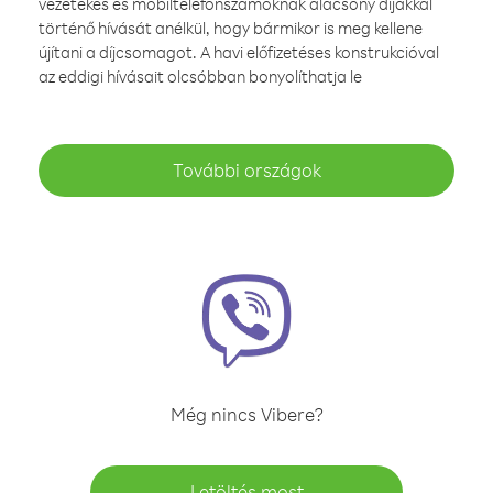
vezetékes és mobiltelefonszámoknak alacsony díjakkal
történő hívását anélkül, hogy bármikor is meg kellene
újítani a díjcsomagot. A havi előfizetéses konstrukcióval
az eddigi hívásait olcsóbban bonyolíthatja le
További országok
Még nincs Vibere?
Letöltés most