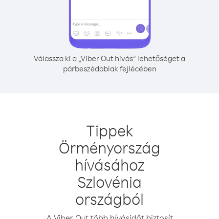
Válassza ki a „Viber Out hívás” lehetőséget a
párbeszédablak fejlécében
Tippek
Örményország
hívásához
Szlovénia
országból
A Viber Out több hívásidőt biztosít