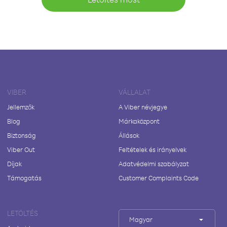
VIBER
VÁLLALAT
Jellemzők
A Viber névjegye
Blog
Márkaközpont
Biztonság
Állások
Viber Out
Feltételek és irányelvek
Díjak
Adatvédelmi szabályzat
Támogatás
Customer Complaints Code
LETÖLTÉS
Magyar