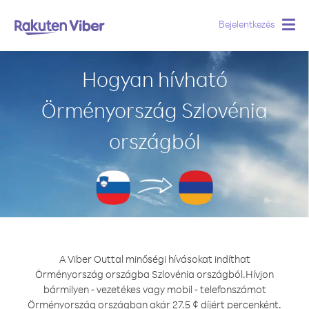
Bejelentkezés
Togg
navig
Hogyan hívható
Örményország Szlovénia
országból
A Viber Outtal minőségi hívásokat indíthat
Örményország országba Szlovénia országból.
Hívjon
bármilyen - vezetékes vagy mobil - telefonszámot
Örményország országban akár 27.5 ¢ díjért percenként.