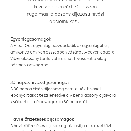
kevesebb pénzért. Válasszon
rugalmas, alacsony díjazású hívási
opcióink közül:
Egyenlegcsomagok
A Viber Out egyenleg hozzáadódik az egyenlegéhez,
amikor valamilyen összegben vásárol. A egyenleggel a
Viber alacsony tarifáival indíthat hívásokat a világ
bármely országába.
30 napos hívás díjcsomagok
A 30 napos hívás díjcsomag nemzetközi hívások
lebonyolítását teszi lehetővé a Viber alacsony díjaival a
kiválasztott célországokba 30 napon át.
Havi előfizetéses díjcsomagok
A havi előfizetéses díjcsomag biztosítja a nemzetközi