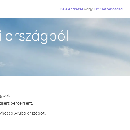
Bejelentkezés
vagy
Fiók létrehozása
 országból
ágból.
díjért percenként.
ívhassa Aruba országot.