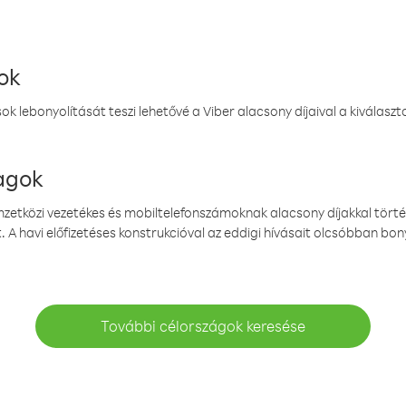
ok
k lebonyolítását teszi lehetővé a Viber alacsony díjaival a kiválas
magok
emzetközi vezetékes és mobiltelefonszámoknak alacsony díjakkal törté
. A havi előfizetéses konstrukcióval az eddigi hívásait olcsóbban bony
További célországok keresése