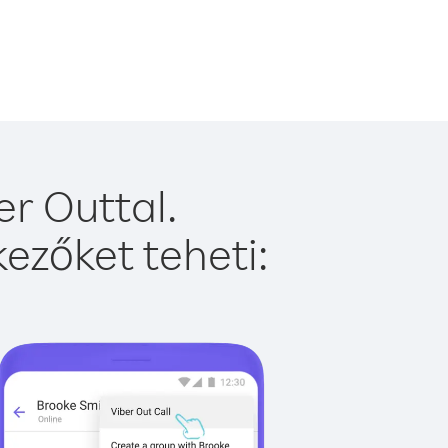
r Outtal.
ezőket teheti: