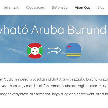
Jellemzők
Közösségek
Biztonság
Viber Out
Blog
vható Aruba Burundi
er Outtal minőségi hívásokat indíthat Aruba országba Burundi orsz
- vezetékes vagy mobil - telefonszámot Aruba országban akár 17.0 ¢ 
magot vagy hívási díjcsomagot, hogy a legjobb percenkénti díjért h