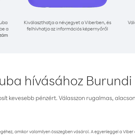
uba
Kiválaszthatja a névjegyet a Viberben, és
Vál
be a
felhívhatja az információs képernyőről
szám
uba hívásához Burundi
osít kevesebb pénzért. Válasszon rugalmas, alacsony
éhez, amikor valamilyen összegben vásárol. A egyenleggel a Viber a