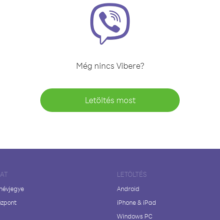
Még nincs Vibere?
Letöltés most
LAT
LETÖLTÉS
 névjegye
Android
özpont
iPhone & iPad
Windows PC