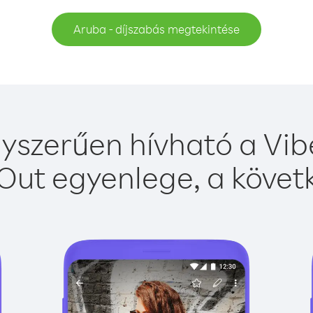
Aruba - díjszabás megtekintése
yszerűen hívható a Vibe
Out egyenlege, a követk