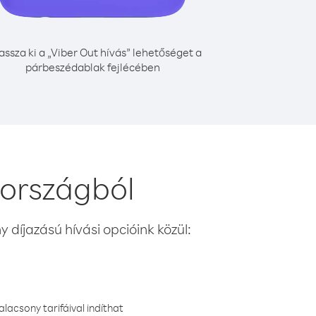
assza ki a „Viber Out hívás” lehetőséget a
párbeszédablak fejlécében
 országból
 díjazású hívási opcióink közül:
lacsony tarifáival indíthat