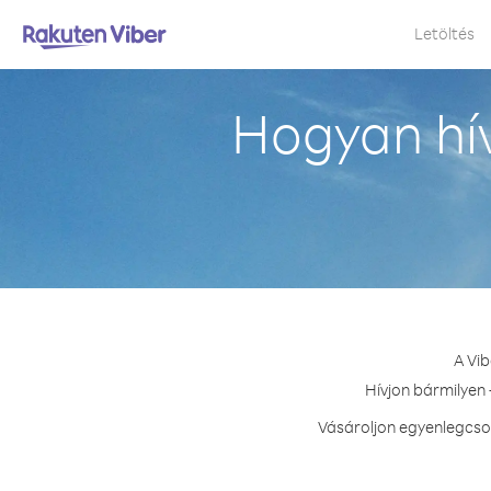
Letöltés
Hogyan hí
A Vib
Hívjon bármilyen 
Vásároljon egyenlegcso