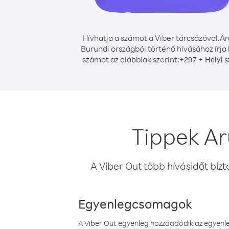
Hívhatja a számot a Viber tárcsázóval.
Ar
Burundi országból történő hívásához írja 
számot az alábbiak szerint:
+
+
297
Helyi 
Tippek Ar
A Viber Out több hívásidőt bizt
Egyenlegcsomagok
A Viber Out egyenleg hozzáadódik az egyenleg