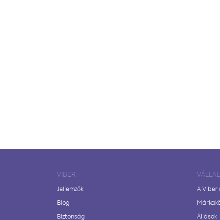
VIBER
VÁLLA
Jellemzők
A Viber
Blog
Márkak
Biztonság
Állások