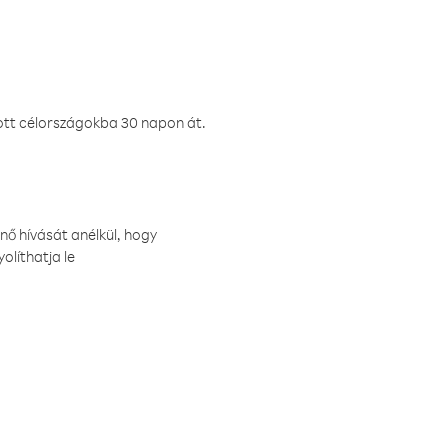
ztott célországokba 30 napon át.
nő hívását anélkül, hogy
olíthatja le