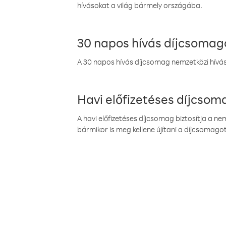
hívásokat a világ bármely országába.
30 napos hívás díjcsomag
A 30 napos hívás díjcsomag nemzetközi híváso
Havi előfizetéses díjcso
A havi előfizetéses díjcsomag biztosítja a n
bármikor is meg kellene újítani a díjcsomagot