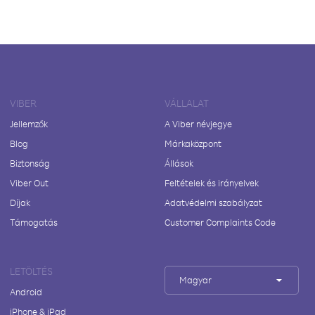
VIBER
VÁLLALAT
Jellemzők
A Viber névjegye
Blog
Márkaközpont
Biztonság
Állások
Viber Out
Feltételek és irányelvek
Díjak
Adatvédelmi szabályzat
Támogatás
Customer Complaints Code
LETÖLTÉS
Magyar
Android
iPhone & iPad