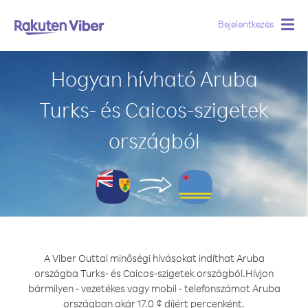
Bejelentkezés
Togg
navig
Hogyan hívható Aruba
Turks- és Caicos-szigetek
országból
A Viber Outtal minőségi hívásokat indíthat Aruba
országba Turks- és Caicos-szigetek országból.
Hívjon
bármilyen - vezetékes vagy mobil - telefonszámot Aruba
országban akár 17.0 ¢ díjért percenként.