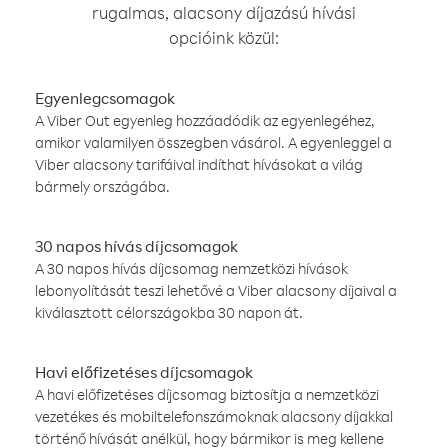
rugalmas, alacsony díjazású hívási
opcióink közül:
Egyenlegcsomagok
A Viber Out egyenleg hozzáadódik az egyenlegéhez,
amikor valamilyen összegben vásárol. A egyenleggel a
Viber alacsony tarifáival indíthat hívásokat a világ
bármely országába.
30 napos hívás díjcsomagok
A 30 napos hívás díjcsomag nemzetközi hívások
lebonyolítását teszi lehetővé a Viber alacsony díjaival a
kiválasztott célországokba 30 napon át.
Havi előfizetéses díjcsomagok
A havi előfizetéses díjcsomag biztosítja a nemzetközi
vezetékes és mobiltelefonszámoknak alacsony díjakkal
történő hívását anélkül, hogy bármikor is meg kellene