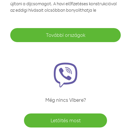
újítani a díjcsomagot. A havi előfizetéses konstrukcióval
az eddigi hívásait olcsóbban bonyolíthatja le
További országok
Még nincs Vibere?
Letöltés most