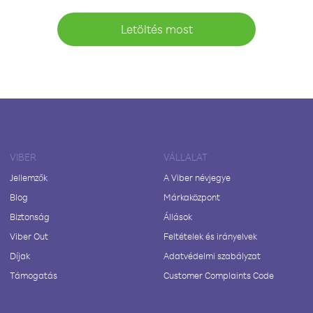
Letöltés most
VIBER
VÁLLALAT
Jellemzők
A Viber névjegye
Blog
Márkaközpont
Biztonság
Állások
Viber Out
Feltételek és irányelvek
Díjak
Adatvédelmi szabályzat
Támogatás
Customer Complaints Code