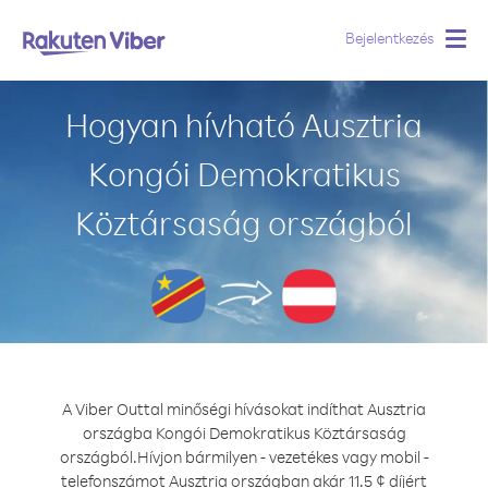
Bejelentkezés
Togg
navig
Hogyan hívható Ausztria
Kongói Demokratikus
Köztársaság országból
A Viber Outtal minőségi hívásokat indíthat Ausztria
országba Kongói Demokratikus Köztársaság
országból.
Hívjon bármilyen - vezetékes vagy mobil -
telefonszámot Ausztria országban akár 11.5 ¢ díjért