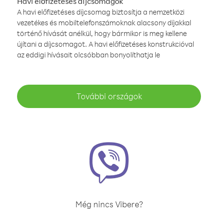
Havi előfizetéses díjcsomagok
A havi előfizetéses díjcsomag biztosítja a nemzetközi
vezetékes és mobiltelefonszámoknak alacsony díjakkal
történő hívását anélkül, hogy bármikor is meg kellene
újítani a díjcsomagot. A havi előfizetéses konstrukcióval
az eddigi hívásait olcsóbban bonyolíthatja le
További országok
Még nincs Vibere?