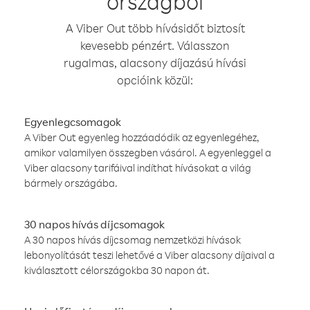
országból
A Viber Out több hívásidőt biztosít
kevesebb pénzért. Válasszon
rugalmas, alacsony díjazású hívási
opcióink közül:
Egyenlegcsomagok
A Viber Out egyenleg hozzáadódik az egyenlegéhez,
amikor valamilyen összegben vásárol. A egyenleggel a
Viber alacsony tarifáival indíthat hívásokat a világ
bármely országába.
30 napos hívás díjcsomagok
A 30 napos hívás díjcsomag nemzetközi hívások
lebonyolítását teszi lehetővé a Viber alacsony díjaival a
kiválasztott célországokba 30 napon át.