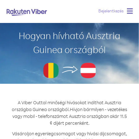
Bejelentkezés
Togg
navig
Hogyan hívható Ausztria
Guinea országból
A Viber Outtal minőségi hívásokat indíthat Ausztria
országba Guinea országból.
Hívjon bármilyen - vezetékes
vagy mobil - telefonszámot Ausztria országban akár 11.5
¢ díjért percenként.
Vásároljon egyenlegcsomagot vagy hívási díjcsomagot,