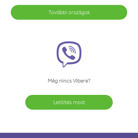
További országok
Még nincs Vibere?
Letöltés most