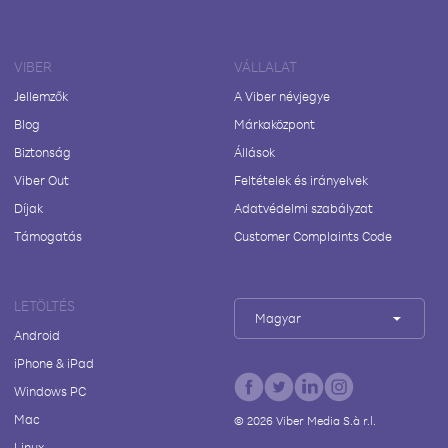
VIBER
VÁLLALAT
Jellemzők
A Viber névjegye
Blog
Márkaközpont
Biztonság
Állások
Viber Out
Feltételek és irányelvek
Díjak
Adatvédelmi szabályzat
Támogatás
Customer Complaints Code
LETÖLTÉS
Magyar
Android
iPhone & iPad
Windows PC
Mac
©
2026
Viber Media S.à r.l.
Linux