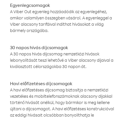
Egyenlegcsomagok
A Viber Out egyenleg hozzáadódik az egyenlegéhez,
amikor valamilyen összegben vásárol. A egyenleggel a
Viber alacsony tarifáival indíthat hívásokat a világ
bármely országába.
30 napos hívás díjcsomagok
A 30 napos hívás díjcsomag nemzetközi hívások
lebonyolítását teszi lehetővé a Viber alacsony díjaival a
kiválasztott célországokba 30 napon át.
Havi előfizetéses díjcsomagok
A havi előfizetéses díjcsomag biztosítja a nemzetközi
vezetékes és mobiltelefonszámoknak alacsony díjakkal
történő hívását anélkül, hogy bármikor is meg kellene
újítani a díjcsomagot. A havi előfizetéses konstrukcióval
az eddigi hívásait olcsóbban bonyolíthatja le